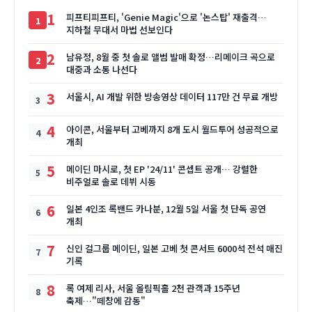
1
피프티피프티, 'Genie Magic'으로 '논스탑' 재출격…
지하철 무대서 마법 선보인다
2
남유정, 8월 중 첫 솔로 앨범 발매 확정…리메이크 곡으로
대중과 소통 나선다
3
서울시, AI 개발 위한 방송영상 데이터 117만 건 무료 개방
4
아이콘, 서울부터 고베까지 8개 도시 월드투어 성공적으로
개최
5
메이딘 마시로, 첫 EP '24/11' 콘셉트 공개… 강렬한
비주얼로 솔로 데뷔 시동
6
일본 4인조 록밴드 카나분, 12월 5일 서울 첫 단독 공연
개최
7
신인 걸그룹 메이딘, 일본 고베 첫 콘서트 6000석 전석 매진
기록
8
록 여제 리사, 서울 올림픽홀 2천 관객과 15주년
축제…"떼창에 감동"