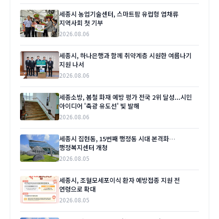
세종시 농업기술센터, 스마트팜 유럽형 엽채류
지역사회 첫 기부
2026.08.06
세종시, 하나은행과 함께 취약계층 시원한 여름나기
지원 나서
2026.08.06
세종소방, 봄철 화재 예방 평가 전국 2위 달성...시민
아이디어 '축광 유도선' 빛 발해
2026.08.06
세종시 집현동, 15번째 행정동 시대 본격화…
행정복지센터 개청
2026.08.05
세종시, 조혈모세포이식 환자 예방접종 지원 전
연령으로 확대
2026.08.05