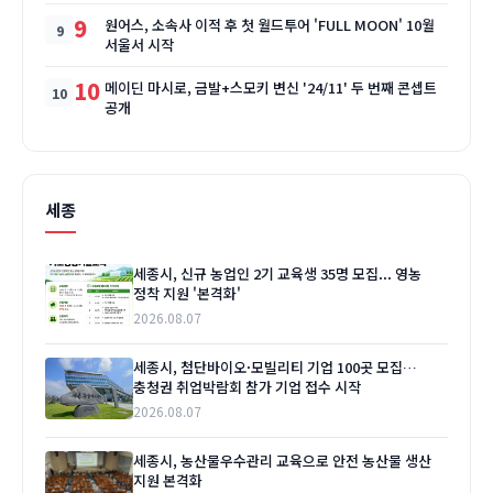
9
원어스, 소속사 이적 후 첫 월드투어 'FULL MOON' 10월
서울서 시작
10
메이딘 마시로, 금발+스모키 변신 '24/11' 두 번째 콘셉트
공개
세종
세종시, 신규 농업인 2기 교육생 35명 모집... 영농
정착 지원 '본격화'
2026.08.07
세종시, 첨단바이오·모빌리티 기업 100곳 모집…
충청권 취업박람회 참가 기업 접수 시작
2026.08.07
세종시, 농산물우수관리 교육으로 안전 농산물 생산
지원 본격화