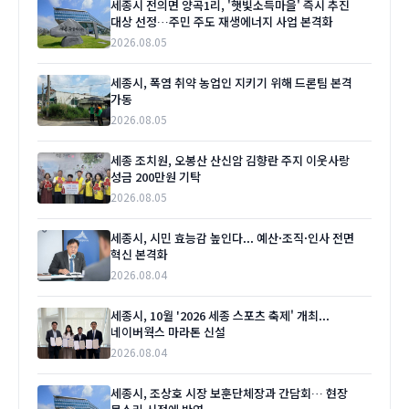
세종시 전의면 양곡1리, '햇빛소득마을' 즉시 추진
대상 선정…주민 주도 재생에너지 사업 본격화
2026.08.05
세종시, 폭염 취약 농업인 지키기 위해 드론팀 본격
가동
2026.08.05
세종 조치원, 오봉산 산신암 김향란 주지 이웃사랑
성금 200만원 기탁
2026.08.05
세종시, 시민 효능감 높인다... 예산·조직·인사 전면
혁신 본격화
2026.08.04
세종시, 10월 '2026 세종 스포츠 축제' 개최...
네이버웍스 마라톤 신설
2026.08.04
세종시, 조상호 시장 보훈단체장과 간담회… 현장