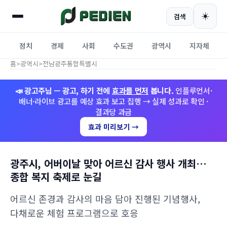
☀️
검색
정치
경제
사회
수도권
광역시
지자체
홈
>
광역시
>
전남광주통합특별시
📣 광고주님 — 광고, 하기 전에
효과를 먼저
봅니다.
인플루언서·
배너·라이브 광고를 예상 효과 보고 집행 → 실제 성과로 확인 ·
결과당 과금
효과 미리보기 →
광주시, 어버이날 맞아 어르신 감사 행사 개최…
종합 복지 축제로 눈길
어르신 존경과 감사의 마음 담아 진행된 기념행사,
다채로운 체험 프로그램으로 호응