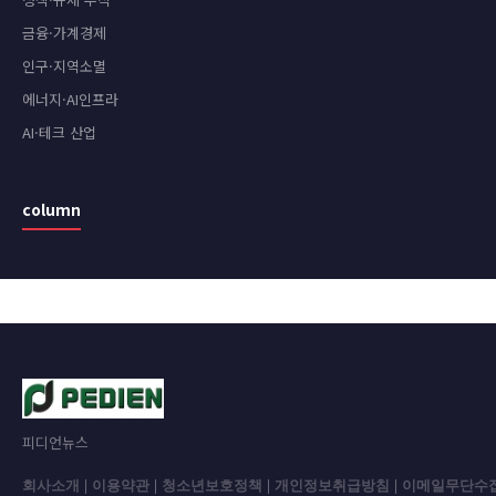
금융·가계경제
인구·지역소멸
에너지·AI인프라
AI·테크 산업
column
피디언뉴스
회사소개
|
이용약관
|
청소년보호정책
|
개인정보취급방침
|
이메일무단수