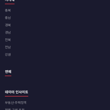
충북
충남
경북
경남
전북
전남
강원
연예
데이터 인사이트
부동산·주택정책
정책·규제 추적