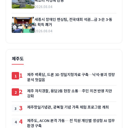
목소리 시정에 반영
2026.08.04
세종시 장애인 펜싱팀, 전국대회 석권...금 3·은 3·동
1 획득 쾌거
2026.08.04
제주도
1
제주 백록담, 드론 3D 정밀지형자료 구축…낙석·붕괴 정량
분석 첫걸음
2
제주 자치경찰, 용담2동 현장 소통…주민 의견 반영 치안
강화
3
제주항일기념관, 광복절 기념 가족 체험 프로그램 개최
4
제주도, AI:ON 본격 가동… 전 직원 개인별 생성형 AI 업무
환경 구축