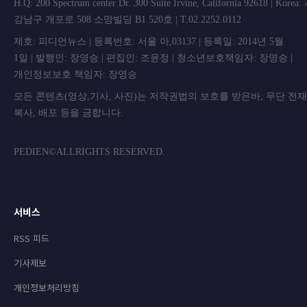
H.Q: 200 Spectrum center Dr. 300 Suite Irvine, California 92618 | Korea
강남구 개포로 508 소망빌딩 B1 520호 | T.02.2252.0112
제호: 피디언뉴스 | 등록번호: 서울 아,03137 | 등록일: 2014년 5월
1일 | 발행인: 장영승 | 편집인: 조윤정 | 청소년보호책임자: 장영승 |
개인정보보호 책임자: 장영승
모든 콘텐츠(영상,기사, 사진)는 저작권법의 보호를 받은바, 무단 전
복사, 배포 등을 금합니
PEDIEN©ALLRIGHTS RESERVED.
서비스
RSS 피드
기사제보
개인정보처리방침