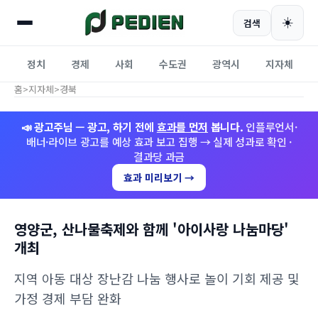
☀️
검색
정치
경제
사회
수도권
광역시
지자체
홈
>
지자체
>
경북
📣 광고주님 — 광고, 하기 전에
효과를 먼저
봅니다.
인플루언서·
배너·라이브 광고를 예상 효과 보고 집행 → 실제 성과로 확인 ·
결과당 과금
효과 미리보기 →
영양군, 산나물축제와 함께 '아이사랑 나눔마당'
개최
지역 아동 대상 장난감 나눔 행사로 놀이 기회 제공 및
가정 경제 부담 완화