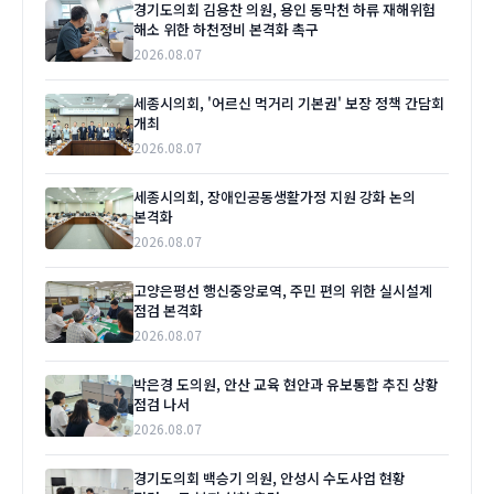
경기도의회 김용찬 의원, 용인 동막천 하류 재해위험
해소 위한 하천정비 본격화 촉구
2026.08.07
세종시의회, '어르신 먹거리 기본권' 보장 정책 간담회
개최
2026.08.07
세종시의회, 장애인공동생활가정 지원 강화 논의
본격화
2026.08.07
고양은평선 행신중앙로역, 주민 편의 위한 실시설계
점검 본격화
2026.08.07
박은경 도의원, 안산 교육 현안과 유보통합 추진 상황
점검 나서
2026.08.07
경기도의회 백승기 의원, 안성시 수도사업 현황