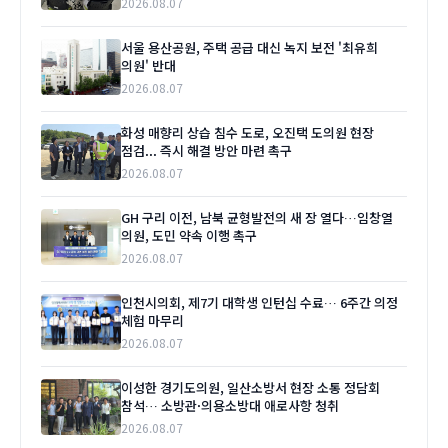
2026.08.07
서울 용산공원, 주택 공급 대신 녹지 보전 '최유희
의원' 반대
2026.08.07
화성 매향리 상습 침수 도로, 오진택 도의원 현장
점검... 즉시 해결 방안 마련 촉구
2026.08.07
GH 구리 이전, 남북 균형발전의 새 장 열다…임창열
의원, 도민 약속 이행 촉구
2026.08.07
인천시의회, 제7기 대학생 인턴십 수료… 6주간 의정
체험 마무리
2026.08.07
이성한 경기도의원, 일산소방서 현장 소통 정담회
참석… 소방관·의용소방대 애로사항 청취
2026.08.07