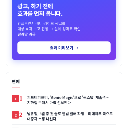
광고, 하기 전에
효과를 먼저 봅니다.
인플루언서·배너·라이브 광고를
예상 효과 보고 집행 → 실제 성과로 확인
결과당 과금
효과 미리보기 →
연예
1
피프티피프티, 'Genie Magic'으로 '논스탑' 재출격…
지하철 무대서 마법 선보인다
2
남유정, 8월 중 첫 솔로 앨범 발매 확정…리메이크 곡으로
대중과 소통 나선다