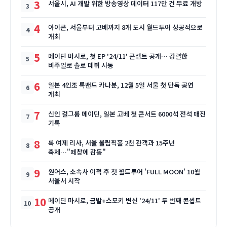
3
서울시, AI 개발 위한 방송영상 데이터 117만 건 무료 개방
4
아이콘, 서울부터 고베까지 8개 도시 월드투어 성공적으로
개최
5
메이딘 마시로, 첫 EP '24/11' 콘셉트 공개… 강렬한
비주얼로 솔로 데뷔 시동
6
일본 4인조 록밴드 카나분, 12월 5일 서울 첫 단독 공연
개최
7
신인 걸그룹 메이딘, 일본 고베 첫 콘서트 6000석 전석 매진
기록
8
록 여제 리사, 서울 올림픽홀 2천 관객과 15주년
축제…"떼창에 감동"
9
원어스, 소속사 이적 후 첫 월드투어 'FULL MOON' 10월
서울서 시작
10
메이딘 마시로, 금발+스모키 변신 '24/11' 두 번째 콘셉트
공개