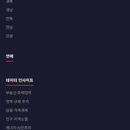
경북
경남
전북
전남
강원
연예
데이터 인사이트
부동산·주택정책
정책·규제 추적
금융·가계경제
인구·지역소멸
에너지·AI인프라