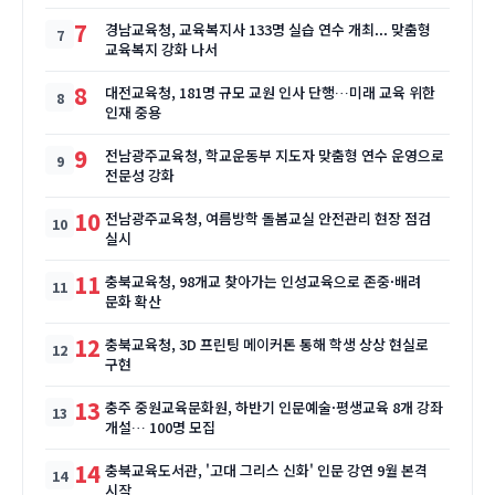
7
경남교육청, 교육복지사 133명 실습 연수 개최... 맞춤형
교육복지 강화 나서
8
대전교육청, 181명 규모 교원 인사 단행…미래 교육 위한
인재 중용
9
전남광주교육청, 학교운동부 지도자 맞춤형 연수 운영으로
전문성 강화
10
전남광주교육청, 여름방학 돌봄교실 안전관리 현장 점검
실시
11
충북교육청, 98개교 찾아가는 인성교육으로 존중·배려
문화 확산
12
충북교육청, 3D 프린팅 메이커톤 통해 학생 상상 현실로
구현
13
충주 중원교육문화원, 하반기 인문예술·평생교육 8개 강좌
개설… 100명 모집
14
충북교육도서관, '고대 그리스 신화' 인문 강연 9월 본격
시작