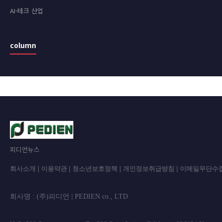
AI·테크 산업
column
피디언뉴스
회사소개
|
이용약관
|
청소년보호정책
|
개인정보취급방침
|
이메일무단수
회사명 : (주)피디언 | PEDIEN co., L