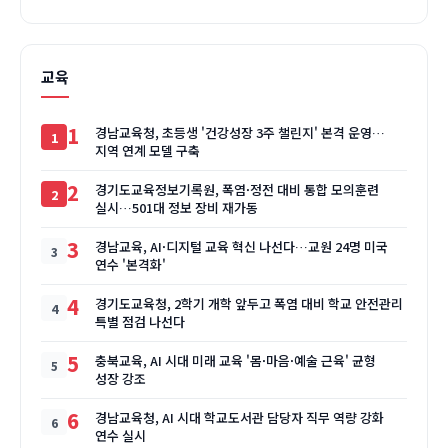
교육
1
경남교육청, 초등생 '건강성장 3주 챌린지' 본격 운영…
지역 연계 모델 구축
2
경기도교육정보기록원, 폭염·정전 대비 통합 모의훈련
실시…501대 정보 장비 재가동
3
경남교육, AI·디지털 교육 혁신 나선다…교원 24명 미국
연수 '본격화'
4
경기도교육청, 2학기 개학 앞두고 폭염 대비 학교 안전관리
특별 점검 나선다
5
충북교육, AI 시대 미래 교육 '몸·마음·예술 근육' 균형
성장 강조
6
경남교육청, AI 시대 학교도서관 담당자 직무 역량 강화
연수 실시