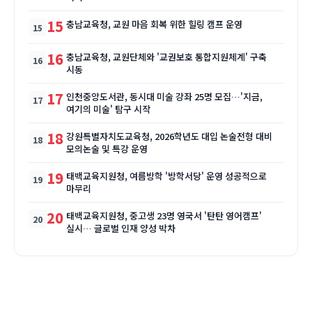
15
충남교육청, 교원 마음 회복 위한 힐링 캠프 운영
16
충남교육청, 교원단체와 '교권보호 통합지원체계' 구축
시동
17
인천중앙도서관, 동시대 미술 강좌 25명 모집…'지금,
여기의 미술' 탐구 시작
18
강원특별자치도교육청, 2026학년도 대입 논술전형 대비
모의논술 및 특강 운영
19
태백교육지원청, 여름방학 '방학서당' 운영 성공적으로
마무리
20
태백교육지원청, 중고생 23명 영국서 '탄탄 영어캠프'
실시… 글로벌 인재 양성 박차