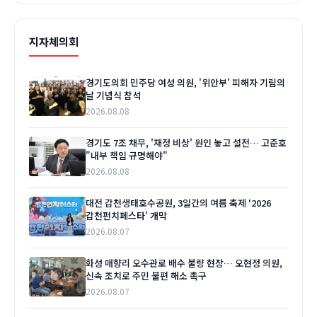
지자체의회
경기도의회 민주당 여성 의원, '위안부' 피해자 기림의
날 기념식 참석
2026.08.08
경기도 7조 채무, '재정 비상' 원인 놓고 설전… 고준호
"내부 책임 규명해야"
2026.08.08
대전 갑천생태호수공원, 3일간의 여름 축제 '2026
갑천펀치페스타' 개막
2026.08.07
화성 매향리 오수관로 배수 불량 현장… 오현정 의원,
신속 조치로 주민 불편 해소 촉구
2026.08.07