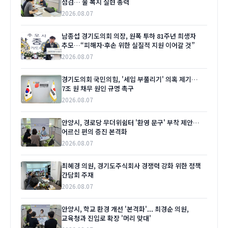
점검… 물 복지 실현 총력
2026.08.07
남종섭 경기도의회 의장, 원폭 투하 81주년 희생자
추모…“피해자·후손 위한 실질적 지원 이어갈 것”
2026.08.07
경기도의회 국민의힘, '세입 부풀리기' 의혹 제기…
7조 원 채무 원인 규명 촉구
2026.08.07
안양시, 경로당 무더위쉼터 '환영 문구' 부착 제안…
어르신 편의 증진 본격화
2026.08.07
최혜경 의원, 경기도주식회사 경쟁력 강화 위한 정책
간담회 주재
2026.08.07
안양시, 학교 환경 개선 '본격화'... 최경순 의원,
교육청과 진입로 확장 '머리 맞대'