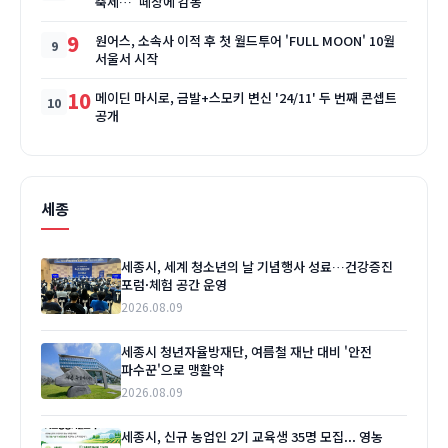
축제…"떼창에 감동"
9
원어스, 소속사 이적 후 첫 월드투어 'FULL MOON' 10월
서울서 시작
10
메이딘 마시로, 금발+스모키 변신 '24/11' 두 번째 콘셉트
공개
세종
세종시, 세계 청소년의 날 기념행사 성료…건강증진
포럼·체험 공간 운영
2026.08.09
세종시 청년자율방재단, 여름철 재난 대비 '안전
파수꾼'으로 맹활약
2026.08.09
세종시, 신규 농업인 2기 교육생 35명 모집... 영농