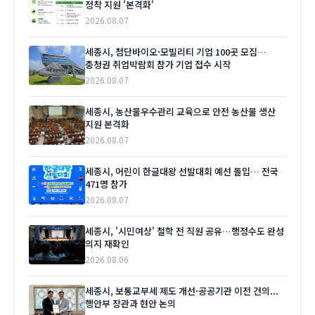
정착 지원 '본격화'
2026.08.07
세종시, 첨단바이오·모빌리티 기업 100곳 모집…
충청권 취업박람회 참가 기업 접수 시작
2026.08.07
세종시, 농산물우수관리 교육으로 안전 농산물 생산
지원 본격화
2026.08.07
세종시, 어린이 한글대왕 선발대회 예선 돌입… 전국
471명 참가
2026.08.07
세종시, '시민여상' 철학 전 직원 공유…행정수도 완성
의지 재확인
2026.08.06
세종시, 보통교부세 제도 개선·공공기관 이전 건의...
행안부 장관과 현안 논의