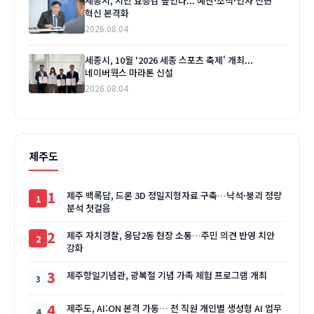
세종시, 시민 효능감 높인다... 예산·조직·인사 전면
혁신 본격화
2026.08.04
세종시, 10월 '2026 세종 스포츠 축제' 개최...
네이버웍스 마라톤 신설
2026.08.04
제주도
1
제주 백록담, 드론 3D 정밀지형자료 구축…낙석·붕괴 정량
분석 첫걸음
2
제주 자치경찰, 용담2동 현장 소통…주민 의견 반영 치안
강화
3
제주항일기념관, 광복절 기념 가족 체험 프로그램 개최
4
제주도, AI:ON 본격 가동… 전 직원 개인별 생성형 AI 업무