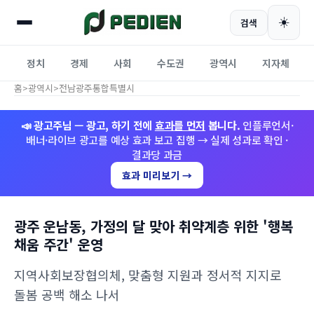
☀️
검색
정치
경제
사회
수도권
광역시
지자체
홈
>
광역시
>
전남광주통합특별시
📣 광고주님 — 광고, 하기 전에
효과를 먼저
봅니다.
인플루언서·
배너·라이브 광고를 예상 효과 보고 집행 → 실제 성과로 확인 ·
결과당 과금
효과 미리보기 →
광주 운남동, 가정의 달 맞아 취약계층 위한 '행복
채움 주간' 운영
지역사회보장협의체, 맞춤형 지원과 정서적 지지로
돌봄 공백 해소 나서