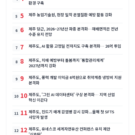
환경 구축
5
제주 농업기술원, 현장 밀착 온열질환 예방 활동 강화
6
제주 당근, 2026~27년산 파종 본격화…재배면적은 전년
수준 유지 전망
7
제주도, AI 활용 고정밀 전자지도 구축 본격화… 26억 투입
8
제주도, 치매 예방부터 돌봄까지 '통합관리체계'
2027년까지 강화
9
제주도, 풍력 개발 이익금 6억원으로 취약계층 냉방비 지원
본격화
10
제주도, '그린 AI 데이터센터' 구상 본격화… 지역 산업
혁신 이끈다
11
제주도, 진드기 매개 감염병 감시 강화...올해 첫 SFTS
사망자 발생
12
제주도, 유네스코 세계자연유산 컨퍼런스 유치 제안
'신호탄'