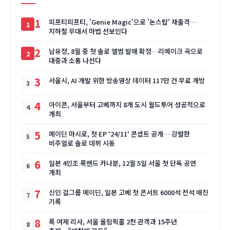
1
피프티피프티, 'Genie Magic'으로 '논스탑' 재출격…
지하철 무대서 마법 선보인다
2
남유정, 8월 중 첫 솔로 앨범 발매 확정…리메이크 곡으로
대중과 소통 나선다
3
서울시, AI 개발 위한 방송영상 데이터 117만 건 무료 개방
4
아이콘, 서울부터 고베까지 8개 도시 월드투어 성공적으로
개최
5
메이딘 마시로, 첫 EP '24/11' 콘셉트 공개… 강렬한
비주얼로 솔로 데뷔 시동
6
일본 4인조 록밴드 카나분, 12월 5일 서울 첫 단독 공연
개최
7
신인 걸그룹 메이딘, 일본 고베 첫 콘서트 6000석 전석 매진
기록
8
록 여제 리사, 서울 올림픽홀 2천 관객과 15주년