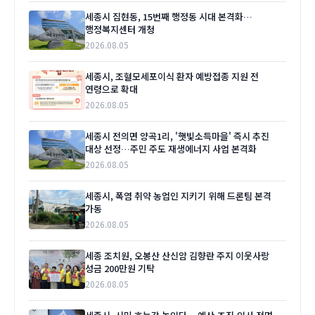
세종시 집현동, 15번째 행정동 시대 본격화…
행정복지센터 개청
2026.08.05
세종시, 조혈모세포이식 환자 예방접종 지원 전
연령으로 확대
2026.08.05
세종시 전의면 양곡1리, '햇빛소득마을' 즉시 추진
대상 선정…주민 주도 재생에너지 사업 본격화
2026.08.05
세종시, 폭염 취약 농업인 지키기 위해 드론팀 본격
가동
2026.08.05
세종 조치원, 오봉산 산신암 김향란 주지 이웃사랑
성금 200만원 기탁
2026.08.05