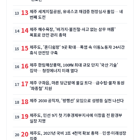
13
제주 세계지질공원, 유네스코 재검증 현장심사 돌입… 네
번째 도전
14
제주 해수욕장, '바가지·불친절·사고 없는 삼무 여름'
목표로 안전 관리 총력
15
제주도, '혼디쉼팡' 9곳 확대…폭염 속 이동노동자 24시간
휴식 안전망 구축
16
제주 한림해상풍력, 100㎿ 최대 규모 단지 '국산 기술'
집약… 청정에너지 미래 열다
17
제주 구좌읍, 마른 당근밭에 물길 트다…급수탑·물차 동원
'파종철' 지원
18
제주 2030 공직자, '평행선' 모임으로 성평등 실천 나선다
19
제주도, 민선 9기 첫 기후경제부지사에 이창흠 전 환경부
실장 지명
20
제주도, 2027년 국비 2조 4천억 확보 총력…민생·미래성장
집중