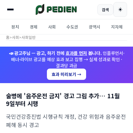
☀️
검색
정치
경제
사회
수도권
광역시
지자체
홈
>
사회
>
사회일반
📣 광고주님 — 광고, 하기 전에
효과를 먼저
봅니다.
인플루언서·
배너·라이브 광고를 예상 효과 보고 집행 → 실제 성과로 확인 ·
결과당 과금
효과 미리보기 →
술병에 '음주운전 금지' 경고 그림 추가… 11월
9일부터 시행
국민건강증진법 시행규칙 개정, 건강 위험과 음주운전
폐해 동시 경고