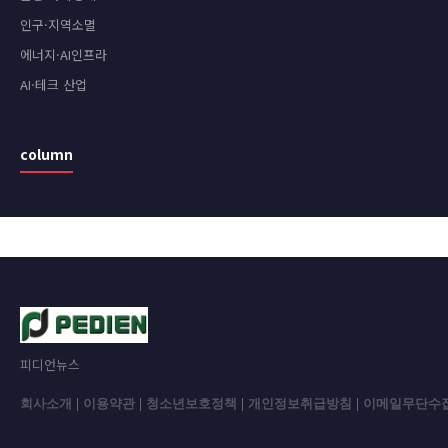
인구·지역소멸
에너지·AI인프라
AI·테크 산업
column
피디언뉴스
회사소개
|
이용약관
|
청소년보호정책
|
개인정보취급방침
|
이메일무단수