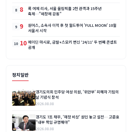
8
록 여제 리사, 서울 올림픽홀 2천 관객과 15주년
축제…"떼창에 감동"
9
원어스, 소속사 이적 후 첫 월드투어 'FULL MOON' 10월
서울서 시작
10
메이딘 마시로, 금발+스모키 변신 '24/11' 두 번째 콘셉트
공개
정치일반
경기도의회 민주당 여성 의원, '위안부' 피해자 기림의
날 기념식 참석
2026.08.08
경기도 7조 채무, '재정 비상' 원인 놓고 설전… 고준호
"내부 책임 규명해야"
2026.08.08