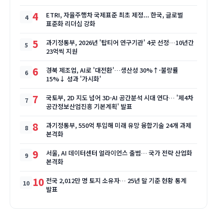
4
ETRI, 자율주행차 국제표준 최초 제정... 한국, 글로벌
표준화 리더십 강화
5
과기정통부, 2026년 '탑티어 연구기관' 4곳 선정…10년간
23억씩 지원
6
경북 제조업, AI로 '대전환'…생산성 30%↑·불량률
15%↓ 성과 '가시화'
7
국토부, 2D 지도 넘어 3D·AI 공간분석 시대 연다… '제4차
공간정보산업진흥 기본계획' 발표
8
과기정통부, 550억 투입해 미래 유망 융합기술 24개 과제
본격화
9
서울, AI 데이터센터 얼라이언스 출범… 국가 전략 산업화
본격화
10
전국 2,012만 명 토지 소유자… 25년 말 기준 현황 통계
발표