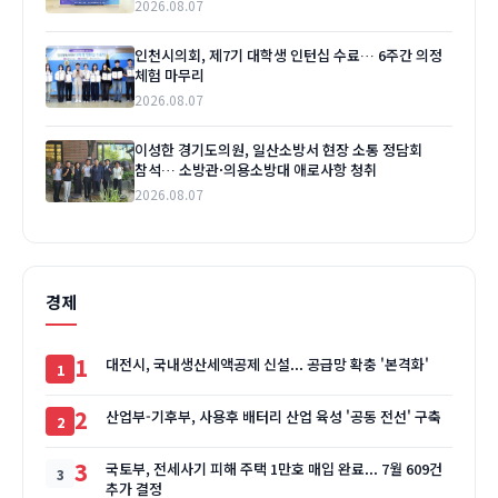
2026.08.07
인천시의회, 제7기 대학생 인턴십 수료… 6주간 의정
체험 마무리
2026.08.07
이성한 경기도의원, 일산소방서 현장 소통 정담회
참석… 소방관·의용소방대 애로사항 청취
2026.08.07
경제
1
대전시, 국내생산세액공제 신설... 공급망 확충 '본격화'
2
산업부-기후부, 사용후 배터리 산업 육성 '공동 전선' 구축
3
국토부, 전세사기 피해 주택 1만호 매입 완료... 7월 609건
추가 결정