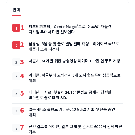
연예
1
피프티피프티, 'Genie Magic'으로 '논스탑' 재출격…
지하철 무대서 마법 선보인다
2
남유정, 8월 중 첫 솔로 앨범 발매 확정…리메이크 곡으로
대중과 소통 나선다
3
서울시, AI 개발 위한 방송영상 데이터 117만 건 무료 개방
4
아이콘, 서울부터 고베까지 8개 도시 월드투어 성공적으로
개최
5
메이딘 마시로, 첫 EP '24/11' 콘셉트 공개… 강렬한
비주얼로 솔로 데뷔 시동
6
일본 4인조 록밴드 카나분, 12월 5일 서울 첫 단독 공연
개최
7
신인 걸그룹 메이딘, 일본 고베 첫 콘서트 6000석 전석 매진
기록