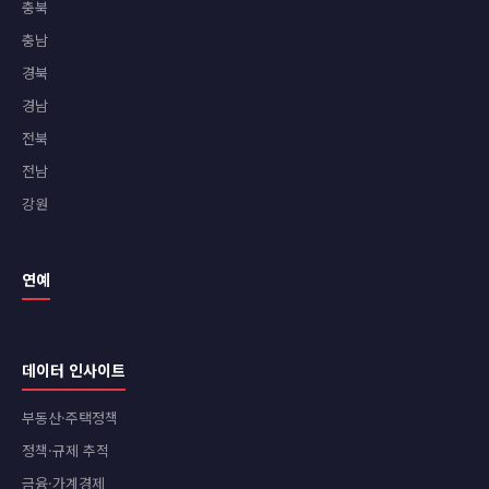
충북
충남
경북
경남
전북
전남
강원
연예
데이터 인사이트
부동산·주택정책
정책·규제 추적
금융·가계경제