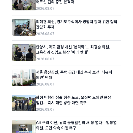
어르신 편의 증진 본격화
2026.08.07
최혜경 의원, 경기도주식회사 경쟁력 강화 위한 정책
간담회 주재
2026.08.07
안양시, 학교 환경 개선 '본격화'... 최경순 의원,
교육청과 진입로 확장 '머리 맞대'
2026.08.07
서울 용산공원, 주택 공급 대신 녹지 보전 '최유희
의원' 반대
2026.08.07
화성 매향리 상습 침수 도로, 오진택 도의원 현장
점검... 즉시 해결 방안 마련 촉구
2026.08.07
GH 구리 이전, 남북 균형발전의 새 장 열다…임창열
의원, 도민 약속 이행 촉구