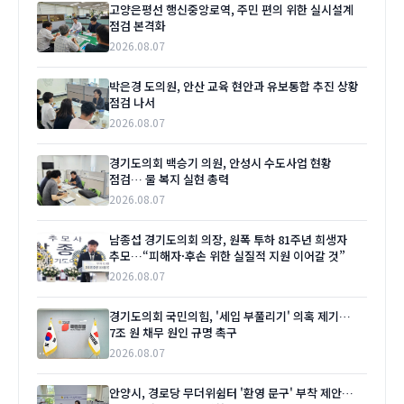
고양은평선 행신중앙로역, 주민 편의 위한 실시설계
점검 본격화
2026.08.07
박은경 도의원, 안산 교육 현안과 유보통합 추진 상황
점검 나서
2026.08.07
경기도의회 백승기 의원, 안성시 수도사업 현황
점검… 물 복지 실현 총력
2026.08.07
남종섭 경기도의회 의장, 원폭 투하 81주년 희생자
추모…“피해자·후손 위한 실질적 지원 이어갈 것”
2026.08.07
경기도의회 국민의힘, '세입 부풀리기' 의혹 제기…
7조 원 채무 원인 규명 촉구
2026.08.07
안양시, 경로당 무더위쉼터 '환영 문구' 부착 제안…