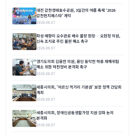
대전 갑천생태호수공원, 3일간의 여름 축제 '2026
갑천펀치페스타' 개막
2026.08.07
화성 매향리 오수관로 배수 불량 현장… 오현정 의원,
신속 조치로 주민 불편 해소 촉구
2026.08.07
경기도의회 김용찬 의원, 용인 동막천 하류 재해위험
해소 위한 하천정비 본격화 촉구
2026.08.07
세종시의회, '어르신 먹거리 기본권' 보장 정책 간담회
개최
2026.08.07
세종시의회, 장애인공동생활가정 지원 강화 논의
본격화
2026.08.07