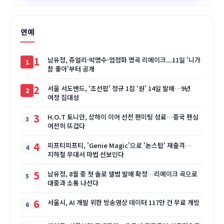
연예
1
남유정, 쥬얼리·박명수·엄정화 명곡 리메이크...11일 '니가
참 좋아'부터 공개
2
서울 서도밴드, ‘조선팝’ 정규 1집 ‘원’ 14일 발매…9년
여정 집대성
3
H.O.T 토니안, 상하이 이어 선전 팬미팅 성료…중국 팬심
여전히 뜨겁다
4
피프티피프티, 'Genie Magic'으로 '논스탑' 재출격…
지하철 무대서 마법 선보인다
5
남유정, 8월 중 첫 솔로 앨범 발매 확정…리메이크 곡으로
대중과 소통 나선다
6
서울시, AI 개발 위한 방송영상 데이터 117만 건 무료 개방