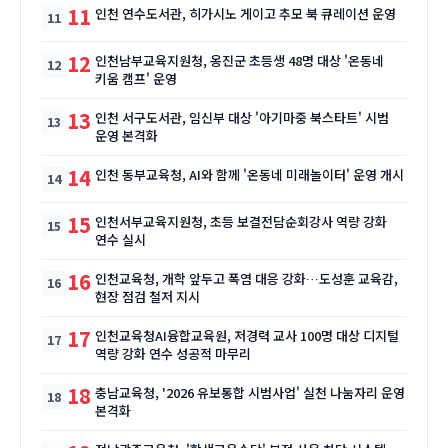
11
인천 연수도서관, 히가시노 게이고 추모 북 큐레이션 운영
12
인천남부교육지원청, 옹진군 초등생 48명 대상 '온동네
키움 캠프' 운영
13
인천 서구도서관, 임신부 대상 '아기마중 북스타트' 시범
운영 본격화
14
인천 동부교육청, AI와 함께 '온동네 미래놀이터' 운영 개시
15
인천서부교육지원청, 초등 보결전담순회강사 역량 강화
연수 실시
16
인천교육청, 개학 앞두고 폭염 대응 강화…도성훈 교육감,
현장 점검 철저 지시
17
인천교육청AI융합교육원, 저경력 교사 100명 대상 디지털
역량 강화 연수 성공적 마무리
18
충남교육청, '2026 유보통합 시범사업' 실천 나눔자리 운영
본격화