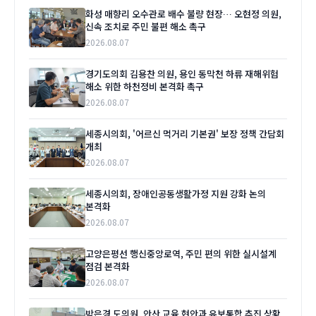
화성 매향리 오수관로 배수 불량 현장… 오현정 의원,
신속 조치로 주민 불편 해소 촉구
2026.08.07
경기도의회 김용찬 의원, 용인 동막천 하류 재해위험
해소 위한 하천정비 본격화 촉구
2026.08.07
세종시의회, '어르신 먹거리 기본권' 보장 정책 간담회
개최
2026.08.07
세종시의회, 장애인공동생활가정 지원 강화 논의
본격화
2026.08.07
고양은평선 행신중앙로역, 주민 편의 위한 실시설계
점검 본격화
2026.08.07
박은경 도의원, 안산 교육 현안과 유보통합 추진 상황