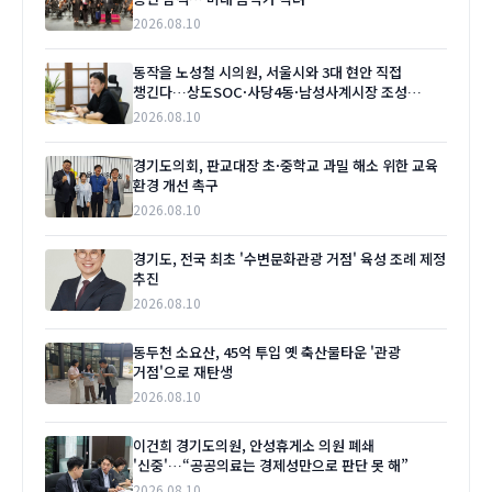
2026.08.10
동작을 노성철 시의원, 서울시와 3대 현안 직접
챙긴다…상도SOC·사당4동·남성사계시장 조성
'본격화'
2026.08.10
경기도의회, 판교대장 초·중학교 과밀 해소 위한 교육
환경 개선 촉구
2026.08.10
경기도, 전국 최초 '수변문화관광 거점' 육성 조례 제정
추진
2026.08.10
동두천 소요산, 45억 투입 옛 축산물타운 '관광
거점'으로 재탄생
2026.08.10
이건희 경기도의원, 안성휴게소 의원 폐쇄
'신중'…“공공의료는 경제성만으로 판단 못 해”
2026.08.10