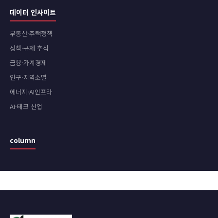
데이터 인사이트
부동산·주택정책
정책·규제 추적
금융·가계경제
인구·지역소멸
에너지·AI인프라
AI·테크 산업
column