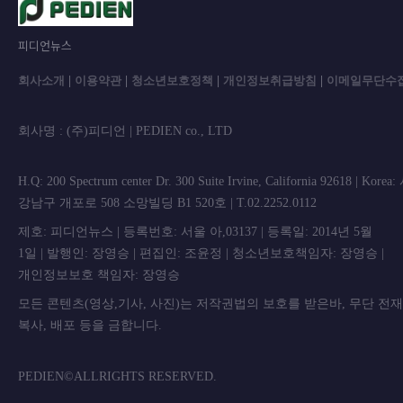
피디언뉴스
회사소개
|
이용약관
|
청소년보호정책
|
개인정보취급방침
|
이메일무단수
회사명 : (주)피디언 | PEDIEN co., L
H.Q: 200 Spectrum center Dr. 300 Suite Irvine, California 92618 | Korea
강남구 개포로 508 소망빌딩 B1 520호 | T.02.2252.0112
제호: 피디언뉴스 | 등록번호: 서울 아,03137 | 등록일: 2014년 5월
1일 | 발행인: 장영승 | 편집인: 조윤정 | 청소년보호책임자: 장영승 |
개인정보보호 책임자: 장영승
모든 콘텐츠(영상,기사, 사진)는 저작권법의 보호를 받은바, 무단 전
복사, 배포 등을 금합니
PEDIEN©ALLRIGHTS RESERVED.