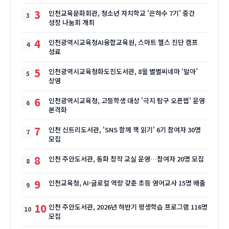
3
인천교육문화회관, 청소년 자치학교 '은하수 7기' 중간
성장 나눔회 개최
4
인천광역시교육청AI융합교육원, 스마트 헬스 진단 캠프
성료
5
인천광역시교육청화도진도서관, 8월 별별씨네마 ‘말아’
상영
6
인천광역시교육청, 고등학생 대상 '극지 탐구 오픈랩' 운영
본격화
7
인천 신트리도서관, 'SNS 함께 책 읽기' 6기 참여자 30명
모집
8
인천 주안도서관, 동화 창작 교실 운영…참여자 20명 모집
9
인천교육청, AI·글로컬 역량 갖춘 초등 영어교사 15명 배출
10
인천 주안도서관, 2026년 하반기 평생학습 프로그램 116명
모집