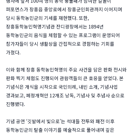
행사에 앞서 100여 명의 동학 풍물패가 참여한 길놀이
퍼포먼스가 장흥읍 중앙로에서 장흥군민회관까지 이어지며
당시 동학농민군의 기세를 재현했다. 또한,
장흥동학농민혁명기념관 잔디광장에서는 1894년
동학농민군의 음식을 체험할 수 있는 프로그램이 운영되어
참가자들이 당시 생활상을 간접적으로 경험하는 기회를
가졌다.
이와 함께 장흥 동학농민혁명의 주요 사건을 담은 판화 전시와
판화 찍기 체험도 진행되어 관람객들의 큰 호응을 얻었다. 본
기념식은 개식을 시작으로 국민의례, 내빈 소개, 기념사업
경과보고, 폐정개혁안 12개조 낭독, 기념사 및 추념사 순으로
진행됐다.
기념 공연 ‘깃발에서 빛으로’는 석대들 전투와 패전 이후
동학농민군의 탈출 이야기를 예술적으로 풀어내며 깊은