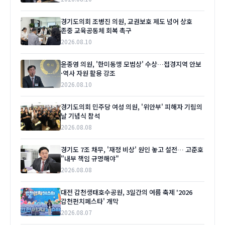
경기도의회 조병진 의원, 교권보호 제도 넘어 상호
존중 교육공동체 회복 촉구
2026.08.10
윤종영 의원, '한미동맹 모범상' 수상…접경지역 안보
·역사 자원 활용 강조
2026.08.10
경기도의회 민주당 여성 의원, '위안부' 피해자 기림의
날 기념식 참석
2026.08.08
경기도 7조 채무, '재정 비상' 원인 놓고 설전… 고준호
"내부 책임 규명해야"
2026.08.08
대전 갑천생태호수공원, 3일간의 여름 축제 '2026
갑천펀치페스타' 개막
2026.08.07