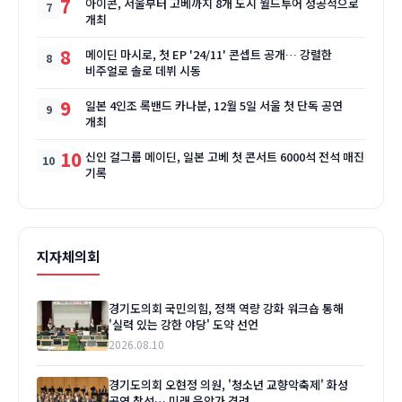
7
아이콘, 서울부터 고베까지 8개 도시 월드투어 성공적으로
개최
8
메이딘 마시로, 첫 EP '24/11' 콘셉트 공개… 강렬한
비주얼로 솔로 데뷔 시동
9
일본 4인조 록밴드 카나분, 12월 5일 서울 첫 단독 공연
개최
10
신인 걸그룹 메이딘, 일본 고베 첫 콘서트 6000석 전석 매진
기록
지자체의회
경기도의회 국민의힘, 정책 역량 강화 워크숍 통해
'실력 있는 강한 야당' 도약 선언
2026.08.10
경기도의회 오현정 의원, '청소년 교향악축제' 화성
공연 참석… 미래 음악가 격려