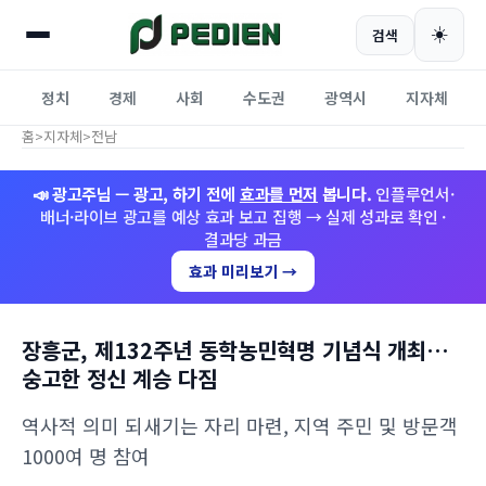
☀️
검색
정치
경제
사회
수도권
광역시
지자체
홈
>
지자체
>
전남
📣 광고주님 — 광고, 하기 전에
효과를 먼저
봅니다.
인플루언서·
배너·라이브 광고를 예상 효과 보고 집행 → 실제 성과로 확인 ·
결과당 과금
효과 미리보기 →
장흥군, 제132주년 동학농민혁명 기념식 개최…
숭고한 정신 계승 다짐
역사적 의미 되새기는 자리 마련, 지역 주민 및 방문객
1000여 명 참여