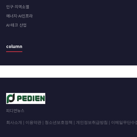
인구·지역소멸
에너지·AI인프라
AI·테크 산업
column
피디언뉴스
회사소개
|
이용약관
|
청소년보호정책
|
개인정보취급방침
|
이메일무단수