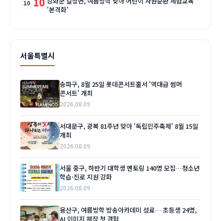
10
강화군 길상면, 여름방학 맞아 어린이 자원순환 체험교육
'본격화'
서울특별시
송파구, 8월 25일 롯데콘서트홀서 '역대급 썸머
콘서트' 개최
2026.08.09
서대문구, 광복 81주년 맞아 '독립민주축제' 8월 15일
개최
2026.08.09
서울 중구, 하반기 대학생 멘토링 140명 모집…청소년
학습·진로 지원 강화
2026.08.09
용산구, 여름방학 방송아카데미 성료… 초등생 24명,
AI 이미지 제작 첫 경험