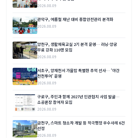
2026.08.09
관악구, 여름철 재난 대비 종합안전관리 본격화
2026.08.09
양천구, 생활체육교실 2기 본격 운영… 러닝·양궁
무료 강좌 110명 모집
2026.08.09
서초구, 양재천서 가을밤 특별한 추억 선사… '야간
천천투어' 운영
2026.08.09
구로구, 주민과 함께 2027년 민관협치 사업 발굴…
소공론장 참여자 모집
2026.08.09
금천구, 스마트 청소차 개발 등 적극행정 우수사례 6건
선정
2026.08.09