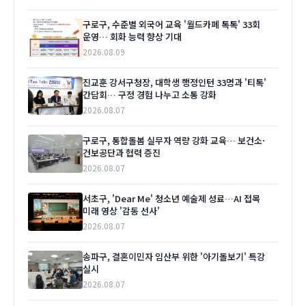
구로구, 수준별 외국어 교육 '월드카페 톡톡' 33회
운영… 회화 능력 향상 기대
2026.08.09
진교훈 강서구청장, 대학생 행정인턴 33명과 '티톡'
간담회… 구정 경험 나누고 소통 강화
2026.08.07
구로구, 통합돌봄 실무자 역량 강화 교육… 보건소·
건보공단과 협력 증진
2026.08.07
서초구, 'Dear Me' 청소년 예술제 성료…AI 접목
미래 영상 '감동 선사'
2026.08.07
송파구, 결혼이민자 임산부 위한 '아기돌보기' 특강
실시
2026.08.07