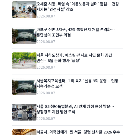
오세훈 시장, 폭염 속 '이동노동자 쉼터' 점검… 건강
지키는 '안전시설' 강조
2026.08.07
마포구 신촌 3지구, 42층 복합단지 개발 본격화…
통합심의 조건부 의결
2026.08.07
서울 지하도상가, 버스킹·전시로 시민 문화 공간
변신…8월 문화 행사 '풍성'
2026.08.07
서울복지교육센터, '1의 복지' 살롱 3회 운영... 현장
지속가능성 모색
2026.08.07
서울 G3 청년특별분과, AI 인재 양성 현장 방문…
성장경로 지원 방안 모색
2026.08.07
서울시, 외국인에게 '찐 서울' 경험 선사할 2026 우수