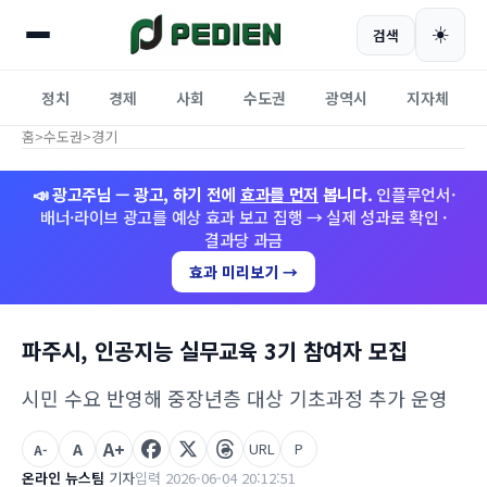
☀️
검색
정치
경제
사회
수도권
광역시
지자체
홈
>
수도권
>
경기
📣 광고주님 — 광고, 하기 전에
효과를 먼저
봅니다.
인플루언서·
배너·라이브 광고를 예상 효과 보고 집행 → 실제 성과로 확인 ·
결과당 과금
효과 미리보기 →
파주시, 인공지능 실무교육 3기 참여자 모집
시민 수요 반영해 중장년층 대상 기초과정 추가 운영
A+
A
URL
P
A-
온라인 뉴스팀
기자
입력 2026-06-04 20:12:51