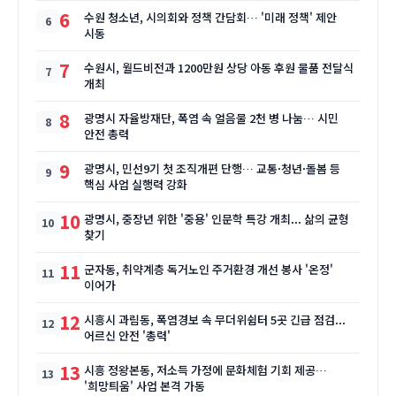
6
수원 청소년, 시의회와 정책 간담회… '미래 정책' 제안
시동
7
수원시, 월드비전과 1200만원 상당 아동 후원 물품 전달식
개최
8
광명시 자율방재단, 폭염 속 얼음물 2천 병 나눔… 시민
안전 총력
9
광명시, 민선9기 첫 조직개편 단행… 교통·청년·돌봄 등
핵심 사업 실행력 강화
10
광명시, 중장년 위한 '중용' 인문학 특강 개최... 삶의 균형
찾기
11
군자동, 취약계층 독거노인 주거환경 개선 봉사 '온정'
이어가
12
시흥시 과림동, 폭염경보 속 무더위쉼터 5곳 긴급 점검...
어르신 안전 '총력'
13
시흥 정왕본동, 저소득 가정에 문화체험 기회 제공…
'희망틔움' 사업 본격 가동