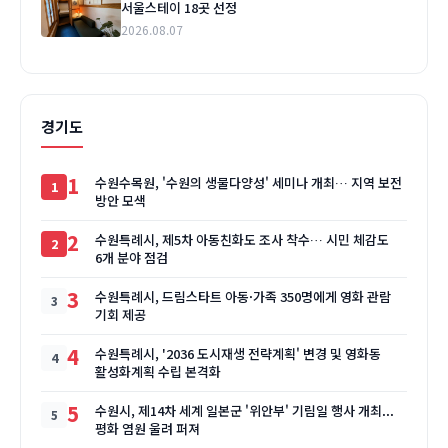
서울스테이 18곳 선정
2026.08.07
경기도
1
수원수목원, '수원의 생물다양성' 세미나 개최… 지역 보전
방안 모색
2
수원특례시, 제5차 아동친화도 조사 착수… 시민 체감도
6개 분야 점검
3
수원특례시, 드림스타트 아동·가족 350명에게 영화 관람
기회 제공
4
수원특례시, '2036 도시재생 전략계획' 변경 및 영화동
활성화계획 수립 본격화
5
수원시, 제14차 세계 일본군 '위안부' 기림일 행사 개최...
평화 염원 울려 퍼져