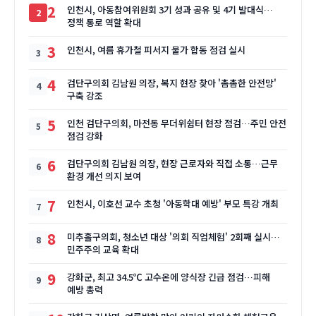
2
인천시, 아동참여위원회 3기 성과 공유 및 4기 발대식…
정책 통로 역할 확대
3
인천시, 여름 휴가철 피서지 물가 합동 점검 실시
4
검단구의회 김남원 의장, 복지 현장 찾아 '촘촘한 안전망'
구축 강조
5
인천 검단구의회, 마전동 무더위쉼터 현장 점검…주민 안전
점검 강화
6
검단구의회 김남원 의장, 현장 근로자와 직접 소통…근무
환경 개선 의지 보여
7
인천시, 이호선 교수 초청 '아동학대 예방' 부모 특강 개최
8
미추홀구의회, 청소년 대상 '의회 직업체험' 2회째 실시…
민주주의 교육 확대
9
강화군, 최고 34.5℃ 고수온에 양식장 긴급 점검…피해
예방 총력