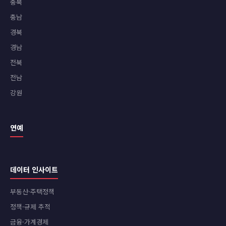
충북
충남
경북
경남
전북
전남
강원
연예
데이터 인사이트
부동산·주택정책
정책·규제 추적
금융·가계경제