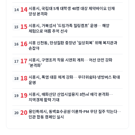
14
시흥시, 국립대 5개 대학생 40명 대상 제약바이오 인재
양성 본격화
15
시흥시, 거북섬서 '드림가족 힐링캠프' 운영… 해양
체험으로 여름 추억 선사
16
시흥 신천동, 만성질환 중장년 '일상회복' 위해 복지관과
손잡아
17
시흥시, 구명조끼 착용 시연회 개최… 어선 안전 강화
'본격화'
18
시흥시, 폭염 대응 체계 강화… 무더위쉼터·냉방버스 확대
운영
19
시흥시, 매화산단 산업시설용지 8천㎡ 매각 본격화…
지역경제 활력 기대
20
용인특례시, 동백호수공원 이륜차·PM 무단 질주 막는다…
민관 합동 캠페인 실시