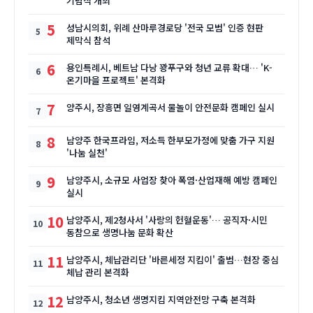
기념식 개최
5
성남시의회, 위례 산마루경로당 '전국 모범' 인증 현판
제막식 참석
6
용인특례시, 베트남 다낭 꽝푸구와 청년 교류 확대… 'K-
온기마을 프로젝트' 본격화
7
양주시, 장흥면 일영계곡서 물놀이 안전문화 캠페인 실시
8
남양주 한국프라임, 저소득 한부모가정에 맞춤 가구 지원
'나눔 실천'
9
남양주시, 소규모 사업장 찾아 폭염·산업재해 예방 캠페인
실시
10
남양주시, 제2청사서 '사랑의 헌혈운동'… 공직자·시민
동참으로 생명나눔 문화 확산
11
남양주시, 체납관리단 '바른세정 지킴이' 출범…현장 중심
체납 관리 본격화
12
남양주시, 청소년 생명지킴 지역안전망 구축 본격화