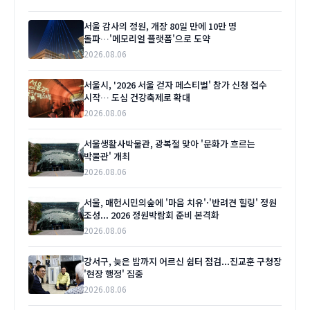
서울 감사의 정원, 개장 80일 만에 10만 명
돌파…'메모리얼 플랫폼'으로 도약
2026.08.06
서울시, '2026 서울 걷자 페스티벌' 참가 신청 접수
시작… 도심 건강축제로 확대
2026.08.06
서울생활사박물관, 광복절 맞아 '문화가 흐르는
박물관' 개최
2026.08.06
서울, 매헌시민의숲에 '마음 치유'·'반려견 힐링' 정원
조성... 2026 정원박람회 준비 본격화
2026.08.06
강서구, 늦은 밤까지 어르신 쉼터 점검...진교훈 구청장
'현장 행정' 집중
2026.08.06