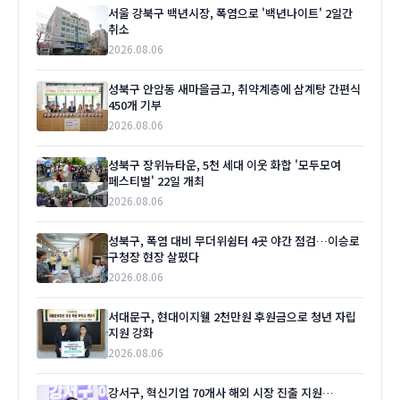
서울 강북구 백년시장, 폭염으로 '백년나이트' 2일간
취소
2026.08.06
성북구 안암동 새마을금고, 취약계층에 삼계탕 간편식
450개 기부
2026.08.06
성북구 장위뉴타운, 5천 세대 이웃 화합 '모두모여
페스티벌' 22일 개최
2026.08.06
성북구, 폭염 대비 무더위쉼터 4곳 야간 점검…이승로
구청장 현장 살폈다
2026.08.06
서대문구, 현대이지웰 2천만원 후원금으로 청년 자립
지원 강화
2026.08.06
강서구, 혁신기업 70개사 해외 시장 진출 지원…