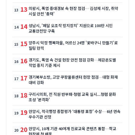
13
의왕시, 폭염 중대경보 속 현장 점검… 김성제 시장, 취약
시설 안전 ‘총력’
14
성남시, '페달 오조작 방지장치' 지원으로 100만 시민
교통안전망 구축
15
양주시 덕정 행복마을, 어르신 24명 '꽃바구니 만들기'로
힐링 만끽
16
경기도, 폭염 속 건설 현장 안전 점검 강화…체감온도별
작업 중지 기준 제시
17
경기북부소방, 고양 쿠팡물류센터 현장 점검…대형 화재
대비 강화
18
구리시의회, 전 직원 반부패·청렴 교육 실시...청렴 문화
조성 '본격화'
19
안양시, 적극행정 종합평가 ‘대통령 표창’ 수상… 6년 연속
우수기관 선정
20
안양시, 10개 기관 40여개 진로교육 콘텐츠 통합…학교
현장에 첫 배포