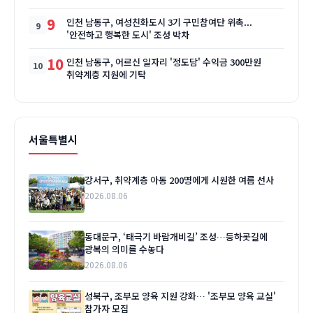
9
인천 남동구, 여성친화도시 3기 구민참여단 위촉...
'안전하고 행복한 도시' 조성 박차
10
인천 남동구, 어르신 일자리 '정도담' 수익금 300만원
취약계층 지원에 기탁
서울특별시
강서구, 취약계층 아동 200명에게 시원한 여름 선사
2026.08.06
동대문구, ‘태극기 바람개비길’ 조성…등하굣길에
광복의 의미를 수놓다
2026.08.06
성북구, 조부모 양육 지원 강화… '조부모 양육 교실'
참가자 모집