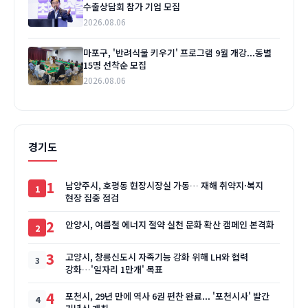
수출상담회 참가 기업 모집
2026.08.06
마포구, '반려식물 키우기' 프로그램 9월 개강...동별
15명 선착순 모집
2026.08.06
경기도
1
남양주시, 호평동 현장시장실 가동… 재해 취약지·복지
현장 집중 점검
2
안양시, 여름철 에너지 절약 실천 문화 확산 캠페인 본격화
3
고양시, 창릉신도시 자족기능 강화 위해 LH와 협력
강화…'일자리 1만개' 목표
4
포천시, 29년 만에 역사 6권 편찬 완료... '포천시사' 발간