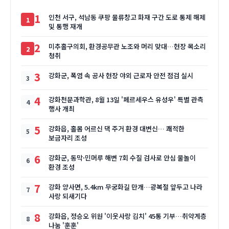
1
인천 서구, 석남동 쿠팡 물류창고 화재 구간 도로 통제 해제
및 통행 재개
2
미추홀구의회, 환경공무관 노조와 머리 맞대…현장 목소리
청취
3
강화군, 폭염 속 공사 현장 야외 근로자 안전 점검 실시
4
강화천문과학관, 8월 13일 '페르세우스 유성우' 특별 관측
행사 개최
5
강화읍, 홀몸 어르신 댁 주거 환경 대변신… 쾌적한
보금자리 조성
6
강화군, 동막·민머루 해변 7회 수질 검사로 안심 물놀이
환경 조성
7
강화 양사면, 5.4km 무궁화길 만개…광복절 앞두고 나라
사랑 되새기다
8
강화읍, 정승오 위원 '이웃사랑 김치' 45통 기부…취약계층
나눔 '훈훈'