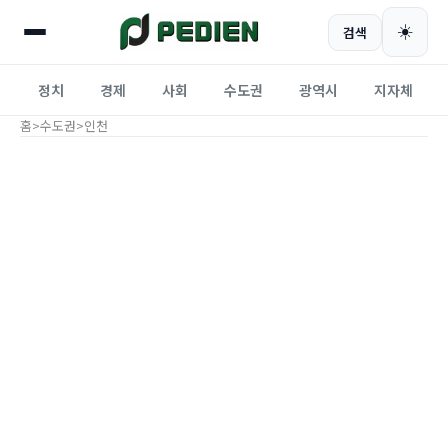
☀️
검색
정치
경제
사회
수도권
광역시
지자체
홈
>
수도권
>
인천