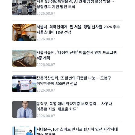
서울 G3 청년특별분과, AI 인재 양성 현장 방문…
성장경로 지원 방안 모색
2026.08.07
서울시, 외국인에게 '찐 서울' 경험 선사할 2026 우수
서울스테이 18곳 선정
2026.08.07
서울식물원, '다정한 균형' 미술전시 연계 프로그램
4종 개막
2026.08.07
창동역상인회, 또 한번의 따뜻한 나눔… 도봉구
취약계층에 300만원 전달
2026.08.07
동작구, 폭염 대비 취약계층 보호 총력… 사우나
이용료 지원 '새로운 카드'
2026.08.07
서대문구, IoT 스마트 센서로 반지하 안전 사각지대
해소 본격화