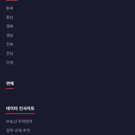
충북
충남
경북
경남
전북
전남
강원
연예
데이터 인사이트
부동산·주택정책
정책·규제 추적