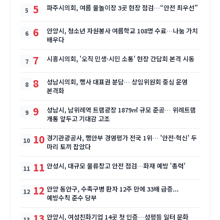
5
파주시의회, 여름 물놀이장 3곳 현장 점검…“안전 최우선”
6
안양시, 청소년 자원봉사 여름학교 108명 수료…나눔 가치
배우다
7
시흥시의회, '오직 민생·시민 소통' 현장 간담회 본격 시동
8
성남시의회, 행사 대표권 분담… 상임위원회 중심 운영
본격화
9
성남시, 남위례역 트램광장 1879㎡ 규모 준공… 위례트램
개통 앞두고 기대감 고조
10
경기관광공사, 행안부 경영평가 전국 1위… '안전·혁신' 두
마리 토끼 잡았다
11
안성시, 대규모 물류창고 안전 점검…화재 예방 '총력'
12
안양 동안구, 수족구병 환자 12주 만에 33배 급증...
예방수칙 준수 당부
13
안양시, 여성친화기업 14곳 첫 인증…성평등 일터 문화