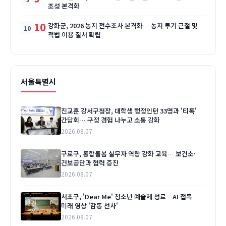
조성 본격화
10
강화군, 2026 농지 전수조사 본격화… 농지 투기 근절 및
적법 이용 질서 확립
서울특별시
진교훈 강서구청장, 대학생 행정인턴 33명과 '티톡'
간담회… 구정 경험 나누고 소통 강화
2026.08.07
구로구, 통합돌봄 실무자 역량 강화 교육… 보건소·
건보공단과 협력 증진
2026.08.07
서초구, 'Dear Me' 청소년 예술제 성료…AI 접목
미래 영상 '감동 선사'
2026.08.07