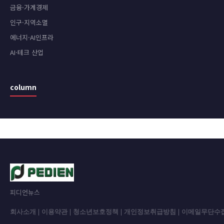
금융·가계경제
인구·지역소멸
에너지·AI인프라
AI·테크 산업
column
피디언뉴스
회사소개
|
이용약관
|
청소년보호정책
|
개인정보취급방침
|
이메일무단수