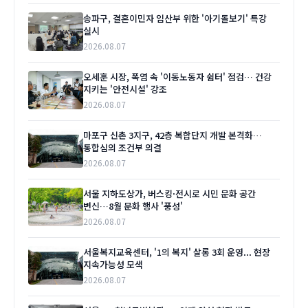
송파구, 결혼이민자 임산부 위한 '아기돌보기' 특강
실시
2026.08.07
오세훈 시장, 폭염 속 '이동노동자 쉼터' 점검… 건강
지키는 '안전시설' 강조
2026.08.07
마포구 신촌 3지구, 42층 복합단지 개발 본격화…
통합심의 조건부 의결
2026.08.07
서울 지하도상가, 버스킹·전시로 시민 문화 공간
변신…8월 문화 행사 '풍성'
2026.08.07
서울복지교육센터, '1의 복지' 살롱 3회 운영... 현장
지속가능성 모색
2026.08.07