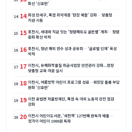
확산 '신호탄'
14
화성 만세구, 폭염 취약계층 '현장 예찰' 강화… 맞춤형
지원 시동
15
포천시, 세대와 직급 잇는 '청렴해듀오 골든벨' 개최… 청렴
문화 확산 박차
16
포천시, 청년 해외 연수 성과 공유회… '글로벌 인재' 육성
박차
17
이천시, 유해화학물질 취급사업장 안전관리 강화...현장
맞춤형 교육·자문 실시
18
이천시, 여름방학 어린이 프로그램 성료…워킹맘 돌봄 부담
완화 '신호탄'
19
이천 호법면 자율방재단, 폭염 속 야외 노동자 안전 점검
강화
20
이천시 어린이도서관, '세천책' 127번째 완독자 배출…
정가이 어린이 1000권 독파