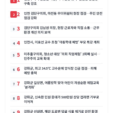
구축 강조
2
인천 검단구의회, 마전동 무더위쉼터 현장 점검…주민 안전
점검 강화
3
검단구의회 김남원 의장, 현장 근로자와 직접 소통…근무
환경 개선 의지 보여
4
인천시, 이호선 교수 초청 '아동학대 예방' 부모 특강 개최
5
미추홀구의회, 청소년 대상 '의회 직업체험' 2회째 실시…
민주주의 교육 확대
6
강화군, 최고 34.5℃ 고수온에 양식장 긴급 점검…피해
예방 총력
7
강화군 길상면, 여름방학 맞아 어린이 자원순환 체험교육
'본격화'
8
강화군, 신속한 민원 응대가 500만원 상당 컵라면 기부로
이어져
9
강화군 선원면, 해안 도로변 덩굴 식물 제거로 안전 환경