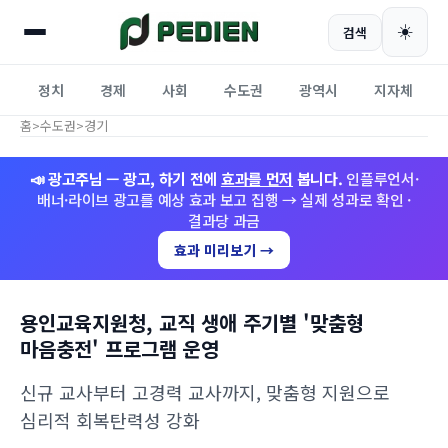
☀️
검색
정치
경제
사회
수도권
광역시
지자체
홈
>
수도권
>
경기
📣 광고주님 — 광고, 하기 전에
효과를 먼저
봅니다.
인플루언서·
배너·라이브 광고를 예상 효과 보고 집행 → 실제 성과로 확인 ·
결과당 과금
효과 미리보기 →
용인교육지원청, 교직 생애 주기별 '맞춤형
마음충전' 프로그램 운영
신규 교사부터 고경력 교사까지, 맞춤형 지원으로
심리적 회복탄력성 강화