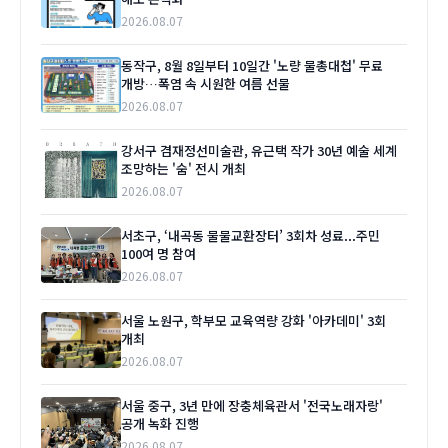
2026.08.07
동작구, 8월 8일부터 10일간 '노량 물총대첩' 무료
개방…폭염 속 시원한 여름 선물
2026.08.07
강서구 겸재정선미술관, 유근택 작가 30년 예술 세계
조망하는 '숨' 전시 개최
2026.08.07
서초구, ‘내곡동 물물교환장터’ 3회차 성료...주민
100여 명 참여
2026.08.07
서울 노원구, 학부모 교육역량 강화 '아카데미' 3회
개최
2026.08.07
서울 중구, 3년 만에 장충체육관서 '전국노래자랑'
공개 녹화 진행
2026.08.07