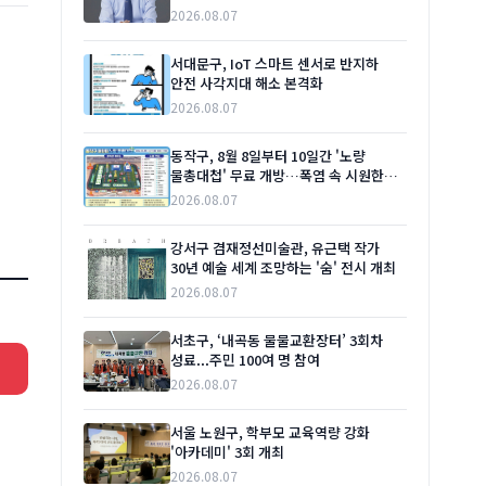
2026.08.07
서대문구, IoT 스마트 센서로 반지하
안전 사각지대 해소 본격화
2026.08.07
동작구, 8월 8일부터 10일간 '노량
물총대첩' 무료 개방…폭염 속 시원한
여름 선물
2026.08.07
강서구 겸재정선미술관, 유근택 작가
30년 예술 세계 조망하는 '숨' 전시 개최
2026.08.07
서초구, ‘내곡동 물물교환장터’ 3회차
성료...주민 100여 명 참여
2026.08.07
서울 노원구, 학부모 교육역량 강화
'아카데미' 3회 개최
2026.08.07