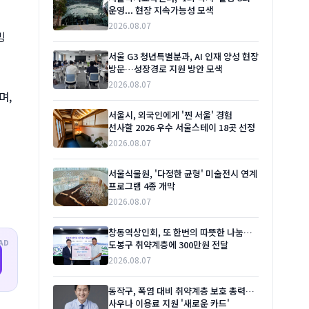
운영... 현장 지속가능성 모색
2026.08.07
빙
서울 G3 청년특별분과, AI 인재 양성 현장
방문…성장경로 지원 방안 모색
2026.08.07
며,
서울시, 외국인에게 '찐 서울' 경험
선사할 2026 우수 서울스테이 18곳 선정
2026.08.07
서울식물원, '다정한 균형' 미술전시 연계
프로그램 4종 개막
2026.08.07
창동역상인회, 또 한번의 따뜻한 나눔…
AD
도봉구 취약계층에 300만원 전달
2026.08.07
동작구, 폭염 대비 취약계층 보호 총력…
사우나 이용료 지원 '새로운 카드'