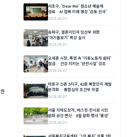
서초구, 'Dear Me' 청소년 예술제
성료…AI 접목 미래 영상 '감동 선사'
2026.08.07
송파구, 결혼이민자 임산부 위한
'아기돌보기' 특강 실시
2026.08.07
오세훈 시장, 폭염 속 '이동노동자 쉼터'
점검… 건강 지키는 '안전시설' 강조
2026.08.07
마포구 신촌 3지구, 42층 복합단지 개발
본격화… 통합심의 조건부 의결
양한
2026.08.07
서울 지하도상가, 버스킹·전시로 시민
문화 공간 변신…8월 문화 행사 '풍성'
2026.08.07
서울복지교육센터, '1의 복지' 살롱 3회