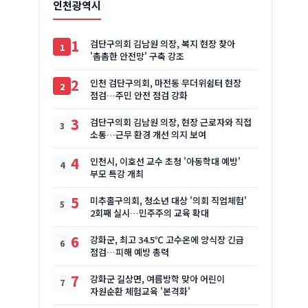
인천광역시
1
검단구의회 김남원 의장, 복지 현장 찾아
'촘촘한 안전망' 구축 강조
2
인천 검단구의회, 마전동 무더위쉼터 현장
점검…주민 안전 점검 강화
3
검단구의회 김남원 의장, 현장 근로자와 직접
소통…근무 환경 개선 의지 보여
4
인천시, 이호선 교수 초청 '아동학대 예방'
부모 특강 개최
5
미추홀구의회, 청소년 대상 '의회 직업체험'
2회째 실시…민주주의 교육 확대
6
강화군, 최고 34.5℃ 고수온에 양식장 긴급
점검…피해 예방 총력
7
강화군 길상면, 여름방학 맞아 어린이
자원순환 체험교육 '본격화'