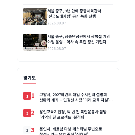
서울 중구, 3년 만에 장충체육관서
'전국노래자랑' 공개 녹화 진행
2026.08.07
서울 중구, 장충단공원에서 광복절 기념
야행 운영…역사 속 독립 정신 기린다
2026.08.07
경기도
1
고양시, 2027학년도 대입 수시전략 설명회
성황리 개최… 민경선 시장 '미래 교육 지원'
약속
2
용인교육지원청, 백 년 전 독립운동사 탐방
'기억의 길 프로젝트' 본격화
3
용인시, 베트남 다낭 페스티벌 주빈으로
참석…양국 우호 증진 '신호탄'