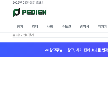
2026년 08월 08일 토요일
정치
경제
사회
수도권
광역시
지자체
홈
>
수도권
>
경기
📣 광고주님 — 광고, 하기 전에
효과를 먼