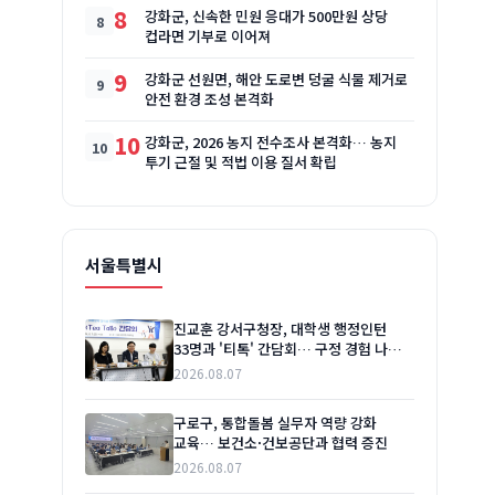
8
강화군, 신속한 민원 응대가 500만원 상당
컵라면 기부로 이어져
9
강화군 선원면, 해안 도로변 덩굴 식물 제거로
안전 환경 조성 본격화
10
강화군, 2026 농지 전수조사 본격화… 농지
투기 근절 및 적법 이용 질서 확립
서울특별시
진교훈 강서구청장, 대학생 행정인턴
33명과 '티톡' 간담회… 구정 경험 나누고
소통 강화
2026.08.07
구로구, 통합돌봄 실무자 역량 강화
교육… 보건소·건보공단과 협력 증진
2026.08.07