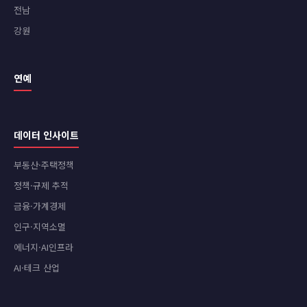
전남
강원
연예
데이터 인사이트
부동산·주택정책
정책·규제 추적
금융·가계경제
인구·지역소멸
에너지·AI인프라
AI·테크 산업