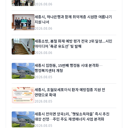
2026.08.06
세종시, 하나은행과 함께 취약계층 시원한 여름나기
지원 나서
2026.08.06
세종소방, 봄철 화재 예방 평가 전국 2위 달성...시민
아이디어 '축광 유도선' 빛 발해
2026.08.06
세종시 집현동, 15번째 행정동 시대 본격화…
행정복지센터 개청
2026.08.05
세종시, 조혈모세포이식 환자 예방접종 지원 전
연령으로 확대
2026.08.05
세종시 전의면 양곡1리, '햇빛소득마을' 즉시 추진
대상 선정…주민 주도 재생에너지 사업 본격화
2026.08.05