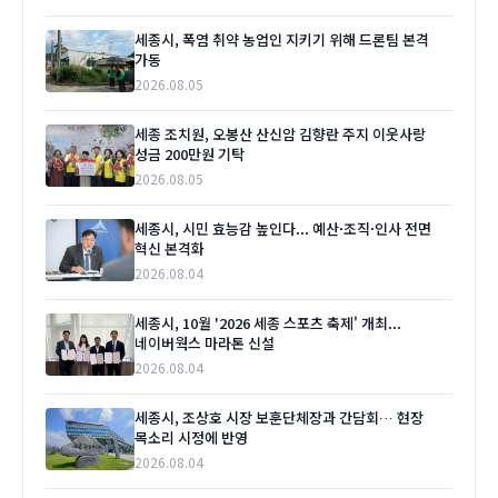
세종시, 폭염 취약 농업인 지키기 위해 드론팀 본격
가동
2026.08.05
세종 조치원, 오봉산 산신암 김향란 주지 이웃사랑
성금 200만원 기탁
2026.08.05
세종시, 시민 효능감 높인다... 예산·조직·인사 전면
혁신 본격화
2026.08.04
세종시, 10월 '2026 세종 스포츠 축제' 개최...
네이버웍스 마라톤 신설
2026.08.04
세종시, 조상호 시장 보훈단체장과 간담회… 현장
목소리 시정에 반영
2026.08.04