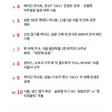
4
메이딘 마시로, 첫 EP '24/11' 콘셉트 공개… 강렬한
비주얼로 솔로 데뷔 시동
5
일본 4인조 록밴드 카나분, 12월 5일 서울 첫 단독 공연
개최
6
신인 걸그룹 메이딘, 일본 고베 첫 콘서트 6000석 전석 매진
기록
7
록 여제 리사, 서울 올림픽홀 2천 관객과 15주년
축제…"떼창에 감동"
8
원어스, 소속사 이적 후 첫 월드투어 'FULL MOON' 10월
서울서 시작
9
메이딘 마시로, 금발+스모키 변신 '24/11' 두 번째 콘셉트
공개
10
서울, 댄스 열기 후끈…글로벌 리그 IDL '원밀리언' vs '잼
리퍼블릭' 격돌