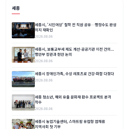
세종
세종시, '시민여상' 철학 전 직원 공유…행정수도 완성
의지 재확인
2026.08.06
세종시, 보통교부세 제도 개선·공공기관 이전 건의...
행안부 장관과 현안 논의
2026.08.06
세종시 장애인가족, 수상 레포츠로 건강·화합 다졌다
2026.08.06
세종 청소년, 해외 유출 문화재 환수 프로젝트 본격
착수
2026.08.06
세종시 농업기술센터, 스마트팜 유럽형 엽채류
지역사회 첫 기부