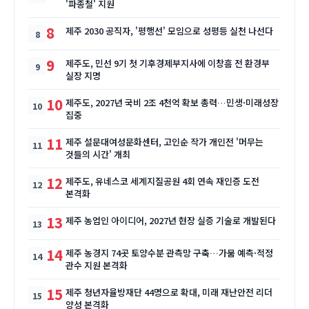
'파종철' 지원
8
제주 2030 공직자, '평행선' 모임으로 성평등 실천 나선다
9
제주도, 민선 9기 첫 기후경제부지사에 이창흠 전 환경부
실장 지명
10
제주도, 2027년 국비 2조 4천억 확보 총력…민생·미래성장
집중
11
제주 설문대여성문화센터, 고인순 작가 개인전 '머무는
것들의 시간' 개최
12
제주도, 유네스코 세계지질공원 4회 연속 재인증 도전
본격화
13
제주 농업인 아이디어, 2027년 현장 실증 기술로 개발된다
14
제주 농경지 74곳 토양수분 관측망 구축…가뭄 예측·적정
관수 지원 본격화
15
제주 청년자율방재단 44명으로 확대, 미래 재난안전 리더
양성 본격화