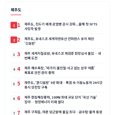
제주도
1
제주도, 진드기 매개 감염병 감시 강화...올해 첫 SFTS
사망자 발생
2
제주도, 유네스코 세계자연유산 컨퍼런스 유치 제안
'신호탄'
3
제주 세계지질공원, 유네스코 재검증 현장심사 돌입… 네
번째 도전
4
제주 해수욕장, '바가지·불친절·사고 없는 삼무 여름'
목표로 안전 관리 총력
5
제주도, '혼디쉼팡' 9곳 확대…폭염 속 이동노동자 24시간
휴식 안전망 구축
6
제주 한림해상풍력, 100㎿ 최대 규모 단지 '국산 기술'
집약… 청정에너지 미래 열다
7
제주 구좌읍, 마른 당근밭에 물길 트다…급수탑·물차 동원