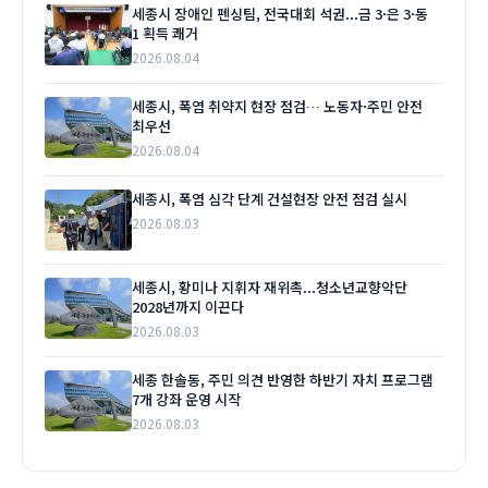
세종시 장애인 펜싱팀, 전국대회 석권...금 3·은 3·동
1 획득 쾌거
2026.08.04
세종시, 폭염 취약지 현장 점검… 노동자·주민 안전
최우선
2026.08.04
세종시, 폭염 심각 단계 건설현장 안전 점검 실시
2026.08.03
세종시, 황미나 지휘자 재위촉...청소년교향악단
2028년까지 이끈다
2026.08.03
세종 한솔동, 주민 의견 반영한 하반기 자치 프로그램
7개 강좌 운영 시작
2026.08.03