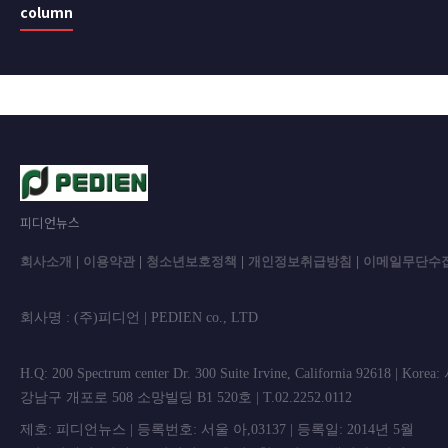
column
피디언뉴스
회사소개
|
이용약관
|
청소년보호정책
|
개인정보취급방침
|
이메일무단수
회사명 : (주)피디언 | PEDIEN co., L
H.Q: 200 Spectrum center Dr. 300 Suite Irvine, California 92618 | Korea
강남구 개포로 508 소망빌딩 B1 520호 | T.02.2252.0112
제호: 피디언뉴스 | 등록번호: 서울 아,03137 | 등록일: 2014년 5월