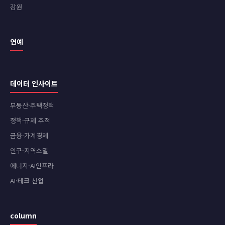
강원
연예
데이터 인사이트
부동산·주택정책
정책·규제 추적
금융·가계경제
인구·지역소멸
에너지·AI인프라
AI·테크 산업
column