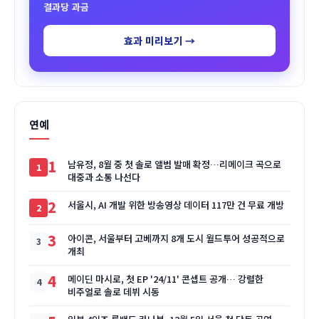
결과당 과금
효과 미리보기 →
연예
1
남유정, 8월 중 첫 솔로 앨범 발매 확정…리메이크 곡으로
대중과 소통 나선다
2
서울시, AI 개발 위한 방송영상 데이터 117만 건 무료 개방
3
아이콘, 서울부터 고베까지 8개 도시 월드투어 성공적으로
개최
4
메이딘 마시로, 첫 EP '24/11' 콘셉트 공개… 강렬한
비주얼로 솔로 데뷔 시동