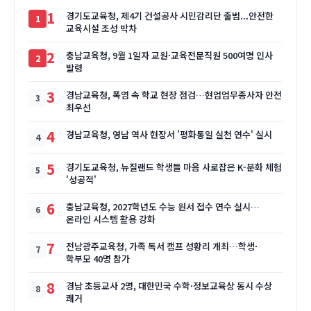
1
경기도교육청, 제4기 건설공사 시민감리단 출범...안전한
교육시설 조성 박차
2
충남교육청, 9월 1일자 교원·교육전문직원 500여명 인사
발령
3
경남교육청, 폭염 속 학교 현장 점검…현업업무종사자 안전
최우선
4
경남교육청, 영남 역사 현장서 '평화통일 실천 연수' 실시
5
경기도교육청, 뉴질랜드 학생들 마음 사로잡은 K-문화 체험
'성공적'
6
충남교육청, 2027학년도 수능 원서 접수 연수 실시…
온라인 시스템 활용 강화
7
전남광주교육청, 가족 독서 캠프 성황리 개최…학생·
학부모 40명 참가
8
경남 초등교사 2명, 대한민국 수학·정보교육상 동시 수상
쾌거