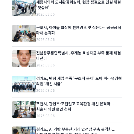
세종시의회 도시환경위원회, 현장 점검으로 민원 해결
'첫걸음'
2026.08.06
군포시, 아이들 밥상에 친환경 씨앗 심는다…공공급식
확대 본격화
2026.08.06
전남광주통합특별시, 후계농 육성자금 부족 문제 해결
나선다
2026.08.06
경기도, 만성 세입 부족 '구조적 문제' 도마 위…유경현
의원 '개선 시급'
2026.08.06
포천시, 관인초·포천일고 교육환경 개선 본격화...
최순자 의원 현안 청취
2026.08.06
경기도, AI 기반 부동산 거래 안전망 구축 본격화...