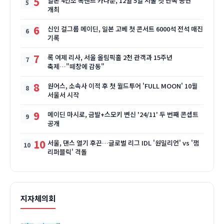
5
일본 4인조 록밴드 카나분, 12월 5일 서울 첫 단독 공연
개최
6
신인 걸그룹 메이딘, 일본 고베 첫 콘서트 6000석 전석 매진
기록
7
록 여제 리사, 서울 올림픽홀 2천 관객과 15주년
축제…"떼창에 감동"
8
원어스, 소속사 이적 후 첫 월드투어 'FULL MOON' 10월
서울서 시작
9
메이딘 마시로, 금발+스모키 변신 '24/11' 두 번째 콘셉트
공개
10
서울, 댄스 열기 후끈…글로벌 리그 IDL '원밀리언' vs '잼
리퍼블릭' 격돌
지자체의회