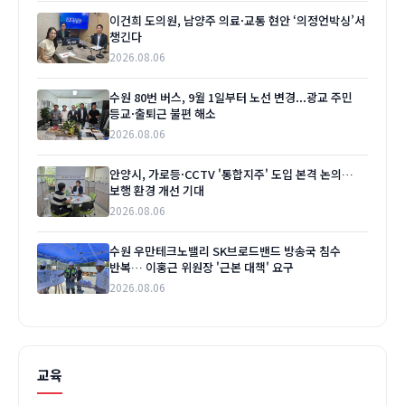
이건희 도의원, 남양주 의료·교통 현안 ‘의정언박싱’서
챙긴다
2026.08.06
수원 80번 버스, 9월 1일부터 노선 변경...광교 주민
등교·출퇴근 불편 해소
2026.08.06
안양시, 가로등·CCTV '통합지주' 도입 본격 논의…
보행 환경 개선 기대
2026.08.06
수원 우만테크노밸리 SK브로드밴드 방송국 침수
반복… 이홍근 위원장 '근본 대책' 요구
2026.08.06
교육