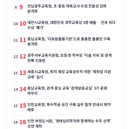
9
전남광주교육청, 초·중등 체육교사 수업 전문성 강화
본격화
10
대전시교육청, 대한민국 과학교육상 3명 배출… 전국 최다
수상 '쾌거'
11
충남교육청, '다보듬돌봄기관'으로 촘촘한 돌봄망 구축
본격화
12
광주서부교육지원청, 초등생-학부모 '미술 치유'로 관계
회복 신호탄
13
세종시교육청, 퇴직 예정 교육공무직 위한 '재취업 지원
교육' 실시
14
충남교육청, 관계 중심 교육 '관계보듬교실' 3기 운영
마무리
15
인천교육청, 특수학급 공간 구축 실무 절차 안내서 제작·
배포
16
인천 부평도서관, '생태심리학자와 함께하는 우주 산책'
강연 개최