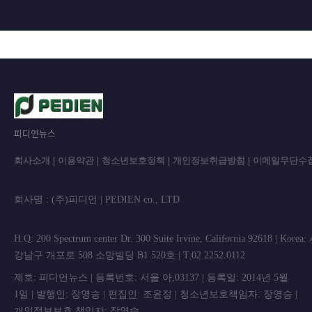
피디언뉴스
회사소개
|
이용약관
|
청소년보호정책
|
개인정보취급방침
|
이메일무단수
회사명 : (주)피디언 | PEDIEN co., L
H.Q: 200 Spectrum center Dr. 300 Suite Irvine, California 92618 | Korea
강남구 개포로 508 소망빌딩 B1 520호 | T.02.2252.0112
제호: 피디언뉴스 | 등록번호: 서울 아,03137 | 등록일: 2014년 5월
1일 | 발행인: 장영승 | 편집인: 조윤정 | 청소년보호책임자: 장영승 |
개인정보보호 책임자: 장영승