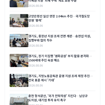
이혜원 의원 '피해 구제' 제도 보완 주문
2026.08.06
고양은평선 일산 연장 2.04km 추진…국가철도망
반영 ‘총력’
2026.08.06
경기도, 중장년 지원 조례 전면 개편…송연섭 의원,
집행부와 협의 착수
2026.08.06
경기도, 장기 미집행 '영화공원' 부지 활용 본격화…
1500세대 주민 숙원 해소
2026.08.06
경기도, 지방노동감독관 운영 지원 조례 제정 추진…
전국 표준 제시 '기대'
2026.08.06
춘천 형석광산, '국가 전략자원' 지킨다…남상규
도의원, 대기업 투자 유치 촉구