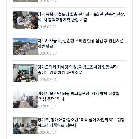
2026.08.06
경기 동북부 철도망 확충 본격화…6호선·면목선 연장,
제6차 광역교통계획 반영 시급
2026.08.06
파주시 오금교, 김순현 도의원 현장 점검 후 안전시설
개선 완료
2026.08.06
경기도의회 최혜경 의원, 지방보조사업 현장 부담
줄이는 관리 체계 마련 주문
2026.08.06
이천시 모가면 54홀 파크골프장, 지역 활력 되살릴
'핵심 동력' 되나
2026.08.06
경기도, 장애아동·청소년 '교육 넘어 자립까지'…현장
목소리 정책으로 담는다
2026.08.06