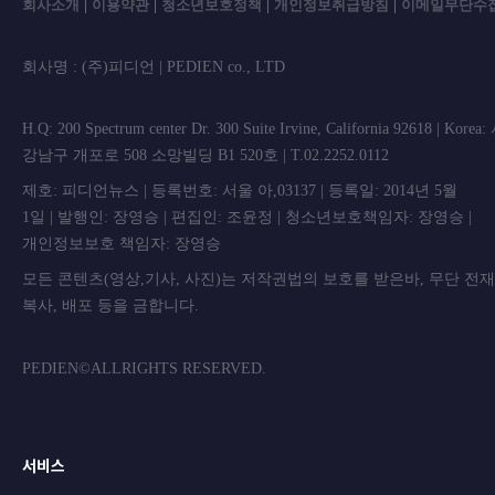
회사소개
|
이용약관
|
청소년보호정책
|
개인정보취급방침
|
이메일무단수
회사명 : (주)피디언 | PEDIEN co., L
H.Q: 200 Spectrum center Dr. 300 Suite Irvine, California 92618 | Korea
강남구 개포로 508 소망빌딩 B1 520호 | T.02.2252.0112
제호: 피디언뉴스 | 등록번호: 서울 아,03137 | 등록일: 2014년 5월
1일 | 발행인: 장영승 | 편집인: 조윤정 | 청소년보호책임자: 장영승 |
개인정보보호 책임자: 장영승
모든 콘텐츠(영상,기사, 사진)는 저작권법의 보호를 받은바, 무단 전
복사, 배포 등을 금합니
PEDIEN©ALLRIGHTS RESERVED.
서비스