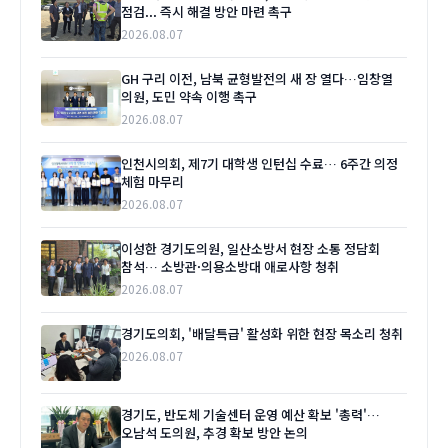
점검... 즉시 해결 방안 마련 촉구
2026.08.07
GH 구리 이전, 남북 균형발전의 새 장 열다…임창열
의원, 도민 약속 이행 촉구
2026.08.07
인천시의회, 제7기 대학생 인턴십 수료… 6주간 의정
체험 마무리
2026.08.07
이성한 경기도의원, 일산소방서 현장 소통 정담회
참석… 소방관·의용소방대 애로사항 청취
2026.08.07
경기도의회, '배달특급' 활성화 위한 현장 목소리 청취
2026.08.07
경기도, 반도체 기술센터 운영 예산 확보 '총력'…
오남석 도의원, 추경 확보 방안 논의