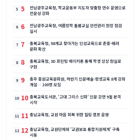
5
전남광주교육청, 학교운동부 지도자 맞춤형 연수 운영으로
전문성 강화
6
전남광주교육청, 여름방학 돌봄교실 안전관리 현장 점검
실시
7
충북교육청, 98개교 찾아가는 인성교육으로 존중·배려
문화 확산
8
충북교육청, 3D 프린팅 메이커톤 통해 학생 상상 현실로
구현
9
충주 중원교육문화원, 하반기 인문예술·평생교육 8개 강좌
개설… 100명 모집
10
충북교육도서관, '고대 그리스 신화' 인문 강연 9월 본격
시작
11
충남교육청, 교원 마음 회복 위한 힐링 캠프 운영
12
충남교육청, 교원단체와 '교권보호 통합지원체계' 구축
시동