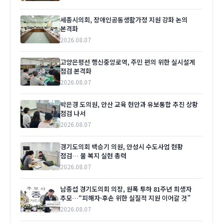
세종시의회, 장애인공동생활가정 지원 강화 논의
본격화
2026.08.07
고양은평선 행신중앙로역, 주민 편의 위한 실시설계
점검 본격화
2026.08.07
박은경 도의원, 안산 교육 현안과 유보통합 추진 상황
점검 나서
2026.08.07
경기도의회 백승기 의원, 안성시 수도사업 현황
점검… 물 복지 실현 총력
2026.08.07
남종섭 경기도의회 의장, 원폭 투하 81주년 희생자
추모…“피해자·후손 위한 실질적 지원 이어갈 것”
2026.08.07