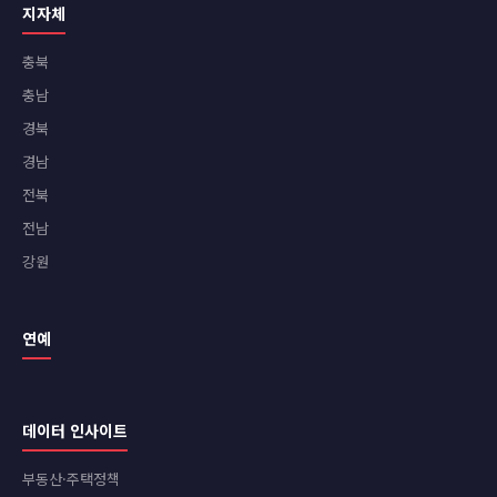
지자체
충북
충남
경북
경남
전북
전남
강원
연예
데이터 인사이트
부동산·주택정책