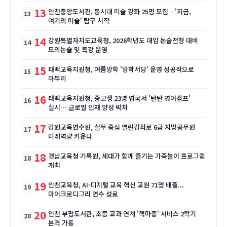
13
인천중앙도서관, 동시대 미술 강좌 25명 모집…'지금,
여기의 미술' 탐구 시작
14
강원특별자치도교육청, 2026학년도 대입 논술전형 대비
모의논술 및 특강 운영
15
태백교육지원청, 여름방학 '방학서당' 운영 성공적으로
마무리
16
태백교육지원청, 중고생 23명 영국서 '탄탄 영어캠프'
실시… 글로벌 인재 양성 박차
17
강원교육연수원, 실무 중심 열린강좌로 6급 지방공무원
미래역량 키운다
18
경남교육청 기록원, 세대가 함께 즐기는 가족놀이 프로그램
개최
19
인천교육청, AI·디지털 교육 혁신 교원 71명 배출...
마이크로디그리 연수 성료
20
인천 부평도서관, 초등 교과 연계 '책마중' 서비스 2학기
본격 가동