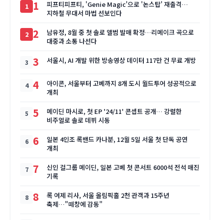
1
피프티피프티, 'Genie Magic'으로 '논스탑' 재출격…
지하철 무대서 마법 선보인다
2
남유정, 8월 중 첫 솔로 앨범 발매 확정…리메이크 곡으로
대중과 소통 나선다
3
서울시, AI 개발 위한 방송영상 데이터 117만 건 무료 개방
4
아이콘, 서울부터 고베까지 8개 도시 월드투어 성공적으로
개최
5
메이딘 마시로, 첫 EP '24/11' 콘셉트 공개… 강렬한
비주얼로 솔로 데뷔 시동
6
일본 4인조 록밴드 카나분, 12월 5일 서울 첫 단독 공연
개최
7
신인 걸그룹 메이딘, 일본 고베 첫 콘서트 6000석 전석 매진
기록
8
록 여제 리사, 서울 올림픽홀 2천 관객과 15주년
축제…"떼창에 감동"