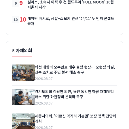
9
원어스, 소속사 이적 후 첫 월드투어 'FULL MOON' 10월
서울서 시작
10
메이딘 마시로, 금발+스모키 변신 '24/11' 두 번째 콘셉트
공개
지자체의회
화성 매향리 오수관로 배수 불량 현장… 오현정 의원,
신속 조치로 주민 불편 해소 촉구
2026.08.07
경기도의회 김용찬 의원, 용인 동막천 하류 재해위험
해소 위한 하천정비 본격화 촉구
2026.08.07
세종시의회, '어르신 먹거리 기본권' 보장 정책 간담회
개최
2026.08.07