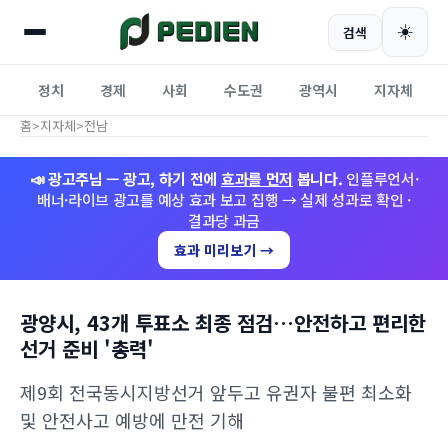
☀️
검색
정치
경제
사회
수도권
광역시
지자체
홈
>
지자체
>
전남
📣 광고주님 — 광고, 하기 전에
효과를 먼저
봅니다.
인플루언서·
배너·라이브 광고를 예상 효과 보고 집행 → 실제 성과로 확인 ·
결과당 과금
효과 미리보기 →
광양시, 43개 투표소 최종 점검…안전하고 편리한
선거 준비 '총력'
제9회 전국동시지방선거 앞두고 유권자 불편 최소화
및 안전사고 예방에 만전 기해