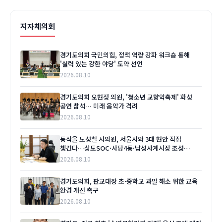
지자체의회
경기도의회 국민의힘, 정책 역량 강화 워크숍 통해
'실력 있는 강한 야당' 도약 선언
2026.08.10
경기도의회 오현정 의원, '청소년 교향악축제' 화성
공연 참석… 미래 음악가 격려
2026.08.10
동작을 노성철 시의원, 서울시와 3대 현안 직접
챙긴다…상도SOC·사당4동·남성사계시장 조성
'본격화'
2026.08.10
경기도의회, 판교대장 초·중학교 과밀 해소 위한 교육
환경 개선 촉구
2026.08.10