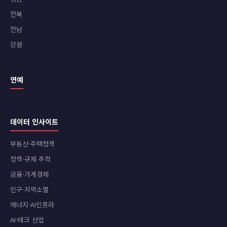
전북
전남
강원
연예
데이터 인사이트
부동산·주택정책
정책·규제 추적
금융·가계경제
인구·지역소멸
에너지·AI인프라
AI·테크 산업