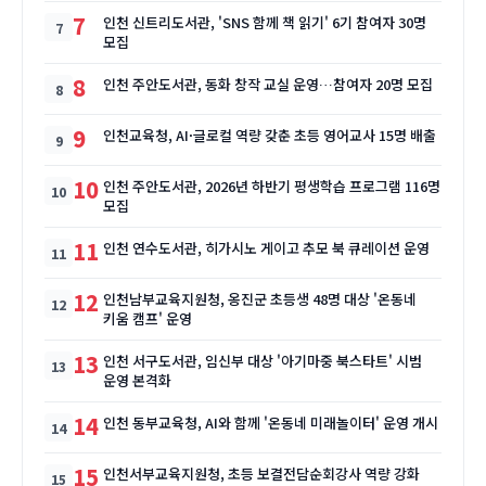
7
인천 신트리도서관, 'SNS 함께 책 읽기' 6기 참여자 30명
모집
8
인천 주안도서관, 동화 창작 교실 운영…참여자 20명 모집
9
인천교육청, AI·글로컬 역량 갖춘 초등 영어교사 15명 배출
10
인천 주안도서관, 2026년 하반기 평생학습 프로그램 116명
모집
11
인천 연수도서관, 히가시노 게이고 추모 북 큐레이션 운영
12
인천남부교육지원청, 옹진군 초등생 48명 대상 '온동네
키움 캠프' 운영
13
인천 서구도서관, 임신부 대상 '아기마중 북스타트' 시범
운영 본격화
14
인천 동부교육청, AI와 함께 '온동네 미래놀이터' 운영 개시
15
인천서부교육지원청, 초등 보결전담순회강사 역량 강화