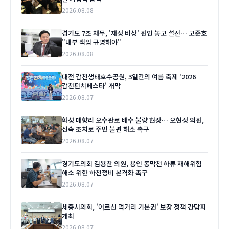
2026.08.08
경기도 7조 채무, '재정 비상' 원인 놓고 설전… 고준호
"내부 책임 규명해야"
2026.08.08
대전 갑천생태호수공원, 3일간의 여름 축제 '2026
갑천펀치페스타' 개막
2026.08.07
화성 매향리 오수관로 배수 불량 현장… 오현정 의원,
신속 조치로 주민 불편 해소 촉구
2026.08.07
경기도의회 김용찬 의원, 용인 동막천 하류 재해위험
해소 위한 하천정비 본격화 촉구
2026.08.07
세종시의회, '어르신 먹거리 기본권' 보장 정책 간담회
개최
2026.08.07