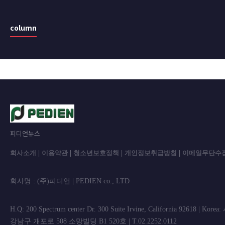
column
피디언뉴스
회사소개
|
이용약관
|
청소년보호정책
|
개인정보취급방침
|
이메일무단수
회사명 : (주)피디언 | PEDIEN co., L
H.Q: 200 Spectrum center Dr. 300 Suite Irvine, California 92618 | Korea
강남구 개포로 508 소망빌딩 B1 520호 | T.02.2252.0112