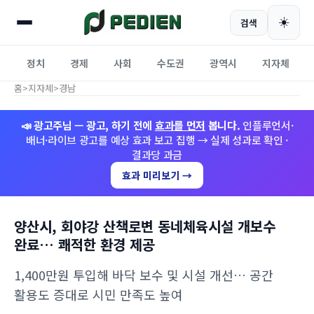
☀️
검색
정치
경제
사회
수도권
광역시
지자체
홈
>
지자체
>
경남
📣 광고주님 — 광고, 하기 전에
효과를 먼저
봅니다.
인플루언서·
배너·라이브 광고를 예상 효과 보고 집행 → 실제 성과로 확인 ·
결과당 과금
효과 미리보기 →
양산시, 회야강 산책로변 동네체육시설 개보수
완료… 쾌적한 환경 제공
1,400만원 투입해 바닥 보수 및 시설 개선… 공간
활용도 증대로 시민 만족도 높여