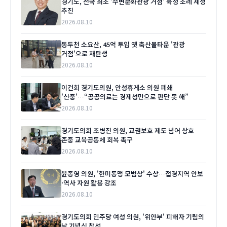
경기도, 전국 최초 '수변문화관광 거점' 육성 조례 제정
추진
2026.08.10
동두천 소요산, 45억 투입 옛 축산물타운 '관광
거점'으로 재탄생
2026.08.10
이건희 경기도의원, 안성휴게소 의원 폐쇄
'신중'…“공공의료는 경제성만으로 판단 못 해”
2026.08.10
경기도의회 조병진 의원, 교권보호 제도 넘어 상호
존중 교육공동체 회복 촉구
2026.08.10
윤종영 의원, '한미동맹 모범상' 수상…접경지역 안보
·역사 자원 활용 강조
2026.08.10
경기도의회 민주당 여성 의원, '위안부' 피해자 기림의
날 기념식 참석