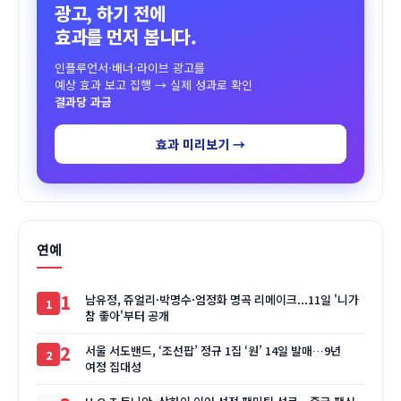
광고, 하기 전에
효과를 먼저 봅니다.
인플루언서·배너·라이브 광고를
예상 효과 보고 집행 → 실제 성과로 확인
결과당 과금
효과 미리보기 →
연예
1
남유정, 쥬얼리·박명수·엄정화 명곡 리메이크...11일 '니가
참 좋아'부터 공개
2
서울 서도밴드, ‘조선팝’ 정규 1집 ‘원’ 14일 발매…9년
여정 집대성