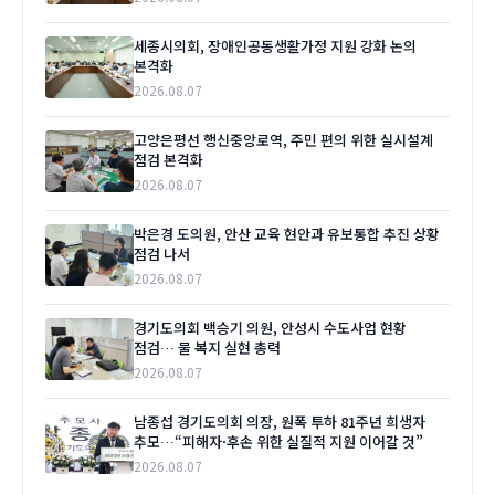
세종시의회, 장애인공동생활가정 지원 강화 논의
본격화
2026.08.07
고양은평선 행신중앙로역, 주민 편의 위한 실시설계
점검 본격화
2026.08.07
박은경 도의원, 안산 교육 현안과 유보통합 추진 상황
점검 나서
2026.08.07
경기도의회 백승기 의원, 안성시 수도사업 현황
점검… 물 복지 실현 총력
2026.08.07
남종섭 경기도의회 의장, 원폭 투하 81주년 희생자
추모…“피해자·후손 위한 실질적 지원 이어갈 것”
2026.08.07