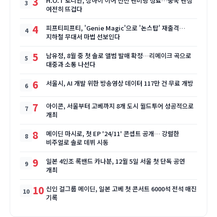
3
H.O.T 토니안, 상하이 이어 선전 팬미팅 성료…중국 팬심
여전히 뜨겁다
4
피프티피프티, 'Genie Magic'으로 '논스탑' 재출격…
지하철 무대서 마법 선보인다
5
남유정, 8월 중 첫 솔로 앨범 발매 확정…리메이크 곡으로
대중과 소통 나선다
6
서울시, AI 개발 위한 방송영상 데이터 117만 건 무료 개방
7
아이콘, 서울부터 고베까지 8개 도시 월드투어 성공적으로
개최
8
메이딘 마시로, 첫 EP '24/11' 콘셉트 공개… 강렬한
비주얼로 솔로 데뷔 시동
9
일본 4인조 록밴드 카나분, 12월 5일 서울 첫 단독 공연
개최
10
신인 걸그룹 메이딘, 일본 고베 첫 콘서트 6000석 전석 매진
기록