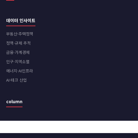
데이터 인사이트
부동산·주택정책
정책·규제 추적
금융·가계경제
인구·지역소멸
에너지·AI인프라
AI·테크 산업
column