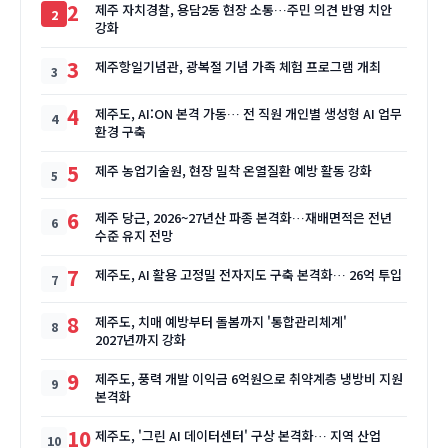
2
제주 자치경찰, 용담2동 현장 소통…주민 의견 반영 치안
강화
3
제주항일기념관, 광복절 기념 가족 체험 프로그램 개최
4
제주도, AI:ON 본격 가동… 전 직원 개인별 생성형 AI 업무
환경 구축
5
제주 농업기술원, 현장 밀착 온열질환 예방 활동 강화
6
제주 당근, 2026~27년산 파종 본격화…재배면적은 전년
수준 유지 전망
7
제주도, AI 활용 고정밀 전자지도 구축 본격화… 26억 투입
8
제주도, 치매 예방부터 돌봄까지 '통합관리체계'
2027년까지 강화
9
제주도, 풍력 개발 이익금 6억원으로 취약계층 냉방비 지원
본격화
10
제주도, '그린 AI 데이터센터' 구상 본격화… 지역 산업