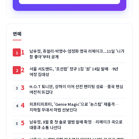
연예
1
남유정, 쥬얼리·박명수·엄정화 명곡 리메이크...11일 '니가
참 좋아'부터 공개
2
서울 서도밴드, ‘조선팝’ 정규 1집 ‘원’ 14일 발매…9년
여정 집대성
3
H.O.T 토니안, 상하이 이어 선전 팬미팅 성료…중국 팬심
여전히 뜨겁다
4
피프티피프티, 'Genie Magic'으로 '논스탑' 재출격…
지하철 무대서 마법 선보인다
5
남유정, 8월 중 첫 솔로 앨범 발매 확정…리메이크 곡으로
대중과 소통 나선다