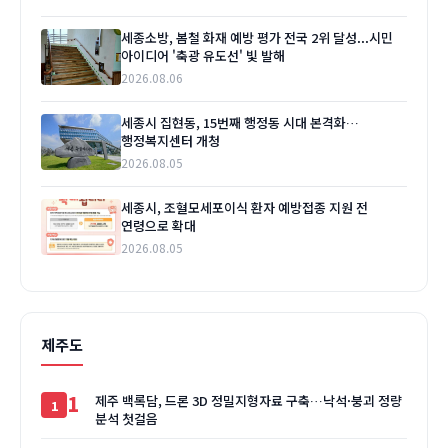
세종소방, 봄철 화재 예방 평가 전국 2위 달성...시민
아이디어 '축광 유도선' 빛 발해
2026.08.06
세종시 집현동, 15번째 행정동 시대 본격화…
행정복지센터 개청
2026.08.05
세종시, 조혈모세포이식 환자 예방접종 지원 전
연령으로 확대
2026.08.05
제주도
1
제주 백록담, 드론 3D 정밀지형자료 구축…낙석·붕괴 정량
분석 첫걸음