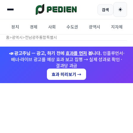
☀️
검색
정치
경제
사회
수도권
광역시
지자체
홈
>
광역시
>
전남광주통합특별시
📣 광고주님 — 광고, 하기 전에
효과를 먼저
봅니다.
인플루언서·
배너·라이브 광고를 예상 효과 보고 집행 → 실제 성과로 확인 ·
결과당 과금
효과 미리보기 →