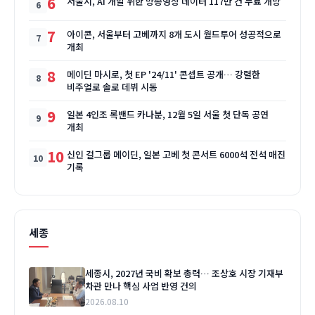
6
서울시, AI 개발 위한 방송영상 데이터 117만 건 무료 개방
7
아이콘, 서울부터 고베까지 8개 도시 월드투어 성공적으로
개최
8
메이딘 마시로, 첫 EP '24/11' 콘셉트 공개… 강렬한
비주얼로 솔로 데뷔 시동
9
일본 4인조 록밴드 카나분, 12월 5일 서울 첫 단독 공연
개최
10
신인 걸그룹 메이딘, 일본 고베 첫 콘서트 6000석 전석 매진
기록
세종
세종시, 2027년 국비 확보 총력… 조상호 시장 기재부
차관 만나 핵심 사업 반영 건의
2026.08.10