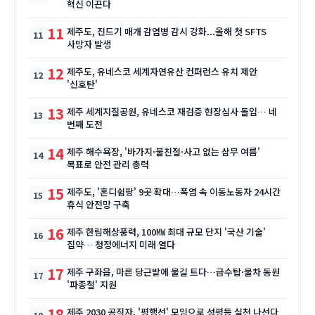
혁신 이끈다
11
제주도, 진드기 매개 감염병 감시 강화...올해 첫 SFTS
사망자 발생
12
제주도, 유네스코 세계자연유산 컨퍼런스 유치 제안
'신호탄'
13
제주 세계지질공원, 유네스코 재검증 현장심사 돌입… 네
번째 도전
14
제주 해수욕장, '바가지·불친절·사고 없는 삼무 여름'
목표로 안전 관리 총력
15
제주도, '혼디쉼팡' 9곳 확대…폭염 속 이동노동자 24시간
휴식 안전망 구축
16
제주 한림해상풍력, 100㎿ 최대 규모 단지 '국산 기술'
집약… 청정에너지 미래 열다
17
제주 구좌읍, 마른 당근밭에 물길 트다…급수탑·물차 동원
'파종철' 지원
18
제주 2030 공직자, '평행선' 모임으로 성평등 실천 나선다