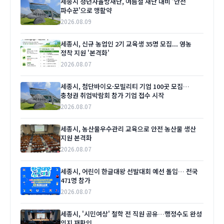
세종시 청년자율방재단, 여름철 재난 대비 '안전
파수꾼'으로 맹활약
2026.08.09
세종시, 신규 농업인 2기 교육생 35명 모집... 영농
정착 지원 '본격화'
2026.08.07
세종시, 첨단바이오·모빌리티 기업 100곳 모집…
충청권 취업박람회 참가 기업 접수 시작
2026.08.07
세종시, 농산물우수관리 교육으로 안전 농산물 생산
지원 본격화
2026.08.07
세종시, 어린이 한글대왕 선발대회 예선 돌입… 전국
471명 참가
2026.08.07
세종시, '시민여상' 철학 전 직원 공유…행정수도 완성
의지 재확인