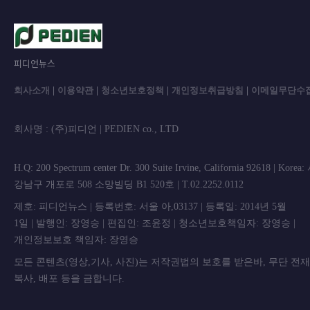
피디언뉴스
회사소개
|
이용약관
|
청소년보호정책
|
개인정보취급방침
|
이메일무단수
회사명 : (주)피디언 | PEDIEN co., L
H.Q: 200 Spectrum center Dr. 300 Suite Irvine, California 92618 | Korea
강남구 개포로 508 소망빌딩 B1 520호 | T.02.2252.0112
제호: 피디언뉴스 | 등록번호: 서울 아,03137 | 등록일: 2014년 5월
1일 | 발행인: 장영승 | 편집인: 조윤정 | 청소년보호책임자: 장영승 |
개인정보보호 책임자: 장영승
모든 콘텐츠(영상,기사, 사진)는 저작권법의 보호를 받은바, 무단 전
복사, 배포 등을 금합니