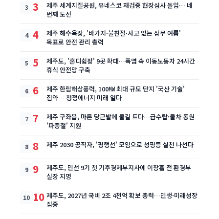
3
제주 세계지질공원, 유네스코 재검증 현장심사 돌입… 네
번째 도전
4
제주 해수욕장, '바가지·불친절·사고 없는 삼무 여름'
목표로 안전 관리 총력
5
제주도, '혼디쉼팡' 9곳 확대…폭염 속 이동노동자 24시간
휴식 안전망 구축
6
제주 한림해상풍력, 100㎿ 최대 규모 단지 '국산 기술'
집약… 청정에너지 미래 열다
7
제주 구좌읍, 마른 당근밭에 물길 트다…급수탑·물차 동원
'파종철' 지원
8
제주 2030 공직자, '평행선' 모임으로 성평등 실천 나선다
9
제주도, 민선 9기 첫 기후경제부지사에 이창흠 전 환경부
실장 지명
10
제주도, 2027년 국비 2조 4천억 확보 총력…민생·미래성장
집중