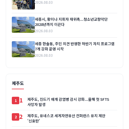
2026.08.03
세종시, 황미나 지휘자 재위촉...청소년교향악단
2028년까지 이끈다
2026.08.03
세종 한솔동, 주민 의견 반영한 하반기 자치 프로그램
7개 강좌 운영 시작
2026.08.03
제주도
1
제주도, 진드기 매개 감염병 감시 강화...올해 첫 SFTS
사망자 발생
2
제주도, 유네스코 세계자연유산 컨퍼런스 유치 제안
'신호탄'