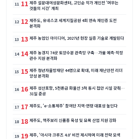
11
제주 설문대여성문화센터, 고인순 작가 개인전 '머무는
것들의 시간' 개최
12
제주도, 유네스코 세계지질공원 4회 연속 재인증 도전
본격화
13
제주 농업인 아이디어, 2027년 현장 실증 기술로 개발된다
14
제주 농경지 74곳 토양수분 관측망 구축…가뭄 예측·적정
관수 지원 본격화
15
제주 청년자율방재단 44명으로 확대, 미래 재난안전 리더
양성 본격화
16
제주 성산포항, 5천톤급 화물선 3척 동시 접안 시설 갖춰…
31일 준공
17
제주도, 'e-소통제주' 참여단 지역·연령 대표성 높인다
18
제주도, 맥주보리 신품종 육성 및 묘목 산업 지원 강화
19
제주, '아시아 크루즈 4.0' 비전 제시하며 미래 전략 모색