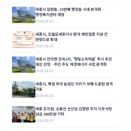
세종시 집현동, 15번째 행정동 시대 본격화…
행정복지센터 개청
2026.08.05
세종시, 조혈모세포이식 환자 예방접종 지원 전
연령으로 확대
2026.08.05
세종시 전의면 양곡1리, '햇빛소득마을' 즉시 추진
대상 선정…주민 주도 재생에너지 사업 본격화
2026.08.05
세종시, 폭염 취약 농업인 지키기 위해 드론팀 본격
가동
2026.08.05
세종 조치원, 오봉산 산신암 김향란 주지 이웃사랑
성금 200만원 기탁
2026.08.05