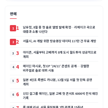
연예
1
남유정, 8월 중 첫 솔로 앨범 발매 확정…리메이크 곡으로
대중과 소통 나선다
2
서울시, AI 개발 위한 방송영상 데이터 117만 건 무료 개방
3
아이콘, 서울부터 고베까지 8개 도시 월드투어 성공적으로
개최
4
메이딘 마시로, 첫 EP '24/11' 콘셉트 공개… 강렬한
비주얼로 솔로 데뷔 시동
5
일본 4인조 록밴드 카나분, 12월 5일 서울 첫 단독 공연
개최
6
신인 걸그룹 메이딘, 일본 고베 첫 콘서트 6000석 전석 매진
기록
7
록 여제 리사, 서울 올림픽홀 2천 관객과 15주년