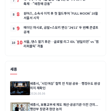
축제…"떼창에 감동"
8
원어스, 소속사 이적 후 첫 월드투어 'FULL MOON' 10월
서울서 시작
9
메이딘 마시로, 금발+스모키 변신 '24/11' 두 번째 콘셉트
공개
10
서울, 댄스 열기 후끈…글로벌 리그 IDL '원밀리언' vs '잼
리퍼블릭' 격돌
세종
세종시, '시민여상' 철학 전 직원 공유…행정수도 완성
의지 재확인
2026.08.06
세종시, 보통교부세 제도 개선·공공기관 이전 건의...
행안부 장관과 현안 논의