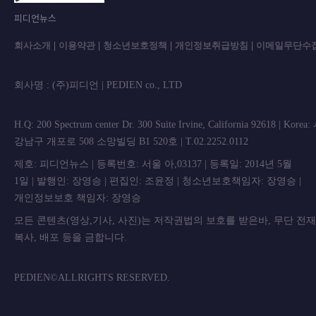
피디언뉴스
회사소개
|
이용약관
|
청소년보호정책
|
개인정보취급방침
|
이메일무단수
회사명 : (주)피디언 | PEDIEN co., L
H.Q: 200 Spectrum center Dr. 300 Suite Irvine, California 92618 | Korea
강남구 개포로 508 소망빌딩 B1 520호 | T.02.2252.0112
제호: 피디언뉴스 | 등록번호: 서울 아,03137 | 등록일: 2014년 5월
1일 | 발행인: 장영승 | 편집인: 조윤정 | 청소년보호책임자: 장영승 |
개인정보보호 책임자: 장영승
모든 콘텐츠(영상,기사, 사진)는 저작권법의 보호를 받은바, 무단 전
복사, 배포 등을 금합니
PEDIEN©ALLRIGHTS RESERVED.