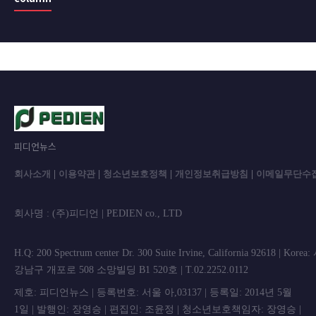
피디언뉴스
회사소개
|
이용약관
|
청소년보호정책
|
개인정보취급방침
|
이메일무단수
회사명 : (주)피디언 | PEDIEN co., L
H.Q: 200 Spectrum center Dr. 300 Suite Irvine, California 92618 | Korea
강남구 개포로 508 소망빌딩 B1 520호 | T.02.2252.0112
제호: 피디언뉴스 | 등록번호: 서울 아,03137 | 등록일: 2014년 5월
1일 | 발행인: 장영승 | 편집인: 조윤정 | 청소년보호책임자: 장영승 |