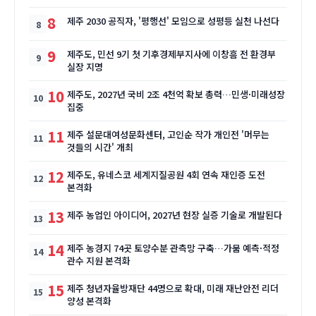
8
제주 2030 공직자, '평행선' 모임으로 성평등 실천 나선다
9
제주도, 민선 9기 첫 기후경제부지사에 이창흠 전 환경부
실장 지명
10
제주도, 2027년 국비 2조 4천억 확보 총력…민생·미래성장
집중
11
제주 설문대여성문화센터, 고인순 작가 개인전 '머무는
것들의 시간' 개최
12
제주도, 유네스코 세계지질공원 4회 연속 재인증 도전
본격화
13
제주 농업인 아이디어, 2027년 현장 실증 기술로 개발된다
14
제주 농경지 74곳 토양수분 관측망 구축…가뭄 예측·적정
관수 지원 본격화
15
제주 청년자율방재단 44명으로 확대, 미래 재난안전 리더
양성 본격화