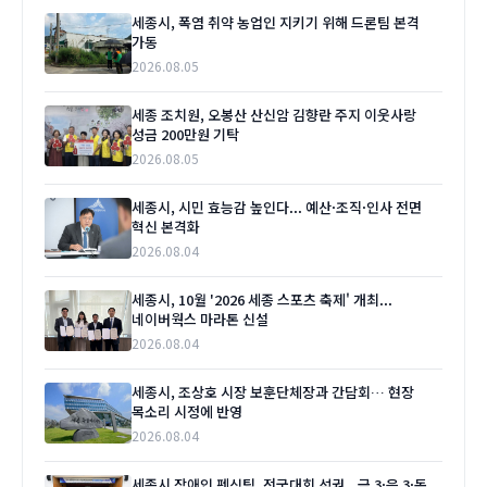
세종시, 폭염 취약 농업인 지키기 위해 드론팀 본격
가동
2026.08.05
세종 조치원, 오봉산 산신암 김향란 주지 이웃사랑
성금 200만원 기탁
2026.08.05
세종시, 시민 효능감 높인다... 예산·조직·인사 전면
혁신 본격화
2026.08.04
세종시, 10월 '2026 세종 스포츠 축제' 개최...
네이버웍스 마라톤 신설
2026.08.04
세종시, 조상호 시장 보훈단체장과 간담회… 현장
목소리 시정에 반영
2026.08.04
세종시 장애인 펜싱팀, 전국대회 석권...금 3·은 3·동