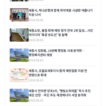
세종시, 하나은행과 함께 취약계층 시원한 여름나기
지원 나서
2026.08.06
세종소방, 봄철 화재 예방 평가 전국 2위 달성...시민
아이디어 '축광 유도선' 빛 발해
2026.08.06
세종시 집현동, 15번째 행정동 시대 본격화…
행정복지센터 개청
2026.08.05
세종시, 조혈모세포이식 환자 예방접종 지원 전
연령으로 확대
2026.08.05
세종시 전의면 양곡1리, '햇빛소득마을' 즉시 추진
대상 선정…주민 주도 재생에너지 사업 본격화
2026.08.05