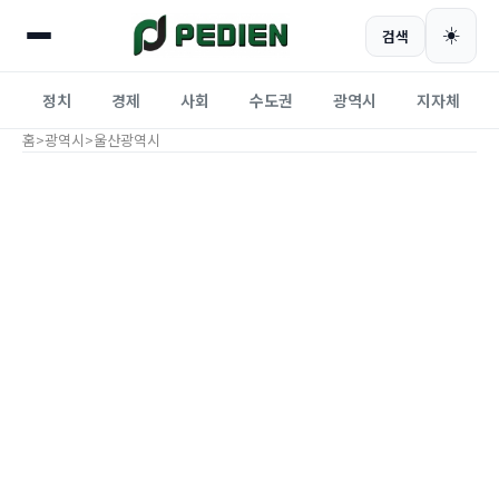
☀️
검색
정치
경제
사회
수도권
광역시
지자체
홈
>
광역시
>
울산광역시