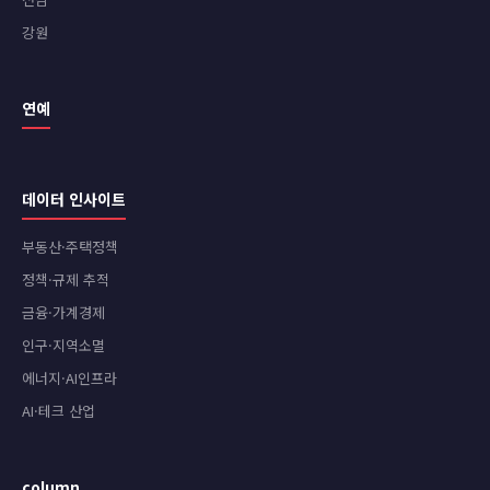
강원
연예
데이터 인사이트
부동산·주택정책
정책·규제 추적
금융·가계경제
인구·지역소멸
에너지·AI인프라
AI·테크 산업
column