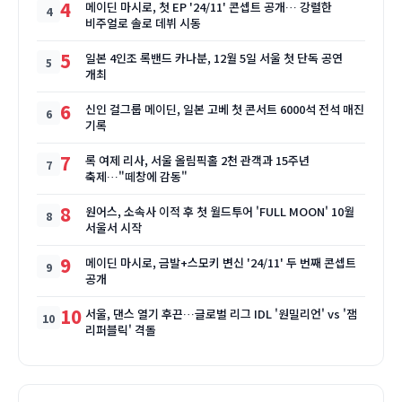
4
메이딘 마시로, 첫 EP '24/11' 콘셉트 공개… 강렬한
비주얼로 솔로 데뷔 시동
5
일본 4인조 록밴드 카나분, 12월 5일 서울 첫 단독 공연
개최
6
신인 걸그룹 메이딘, 일본 고베 첫 콘서트 6000석 전석 매진
기록
7
록 여제 리사, 서울 올림픽홀 2천 관객과 15주년
축제…"떼창에 감동"
8
원어스, 소속사 이적 후 첫 월드투어 'FULL MOON' 10월
서울서 시작
9
메이딘 마시로, 금발+스모키 변신 '24/11' 두 번째 콘셉트
공개
10
서울, 댄스 열기 후끈…글로벌 리그 IDL '원밀리언' vs '잼
리퍼블릭' 격돌