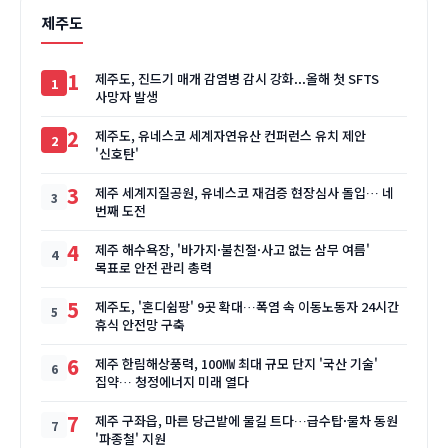
제주도
1
제주도, 진드기 매개 감염병 감시 강화...올해 첫 SFTS
사망자 발생
2
제주도, 유네스코 세계자연유산 컨퍼런스 유치 제안
'신호탄'
3
제주 세계지질공원, 유네스코 재검증 현장심사 돌입… 네
번째 도전
4
제주 해수욕장, '바가지·불친절·사고 없는 삼무 여름'
목표로 안전 관리 총력
5
제주도, '혼디쉼팡' 9곳 확대…폭염 속 이동노동자 24시간
휴식 안전망 구축
6
제주 한림해상풍력, 100㎿ 최대 규모 단지 '국산 기술'
집약… 청정에너지 미래 열다
7
제주 구좌읍, 마른 당근밭에 물길 트다…급수탑·물차 동원
'파종철' 지원