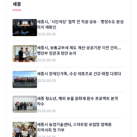
세종
세종시, '시민여상' 철학 전 직원 공유…행정수도 완성
의지 재확인
2026.08.06
세종시, 보통교부세 제도 개선·공공기관 이전 건의...
행안부 장관과 현안 논의
2026.08.06
세종시 장애인가족, 수상 레포츠로 건강·화합 다졌다
2026.08.06
세종 청소년, 해외 유출 문화재 환수 프로젝트 본격
착수
2026.08.06
세종시 농업기술센터, 스마트팜 유럽형 엽채류
지역사회 첫 기부
2026.08.06