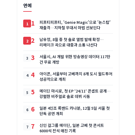
연예
1
피프티피프티, 'Genie Magic'으로 '논스탑'
재출격…지하철 무대서 마법 선보인다
2
남유정, 8월 중 첫 솔로 앨범 발매 확정…
리메이크 곡으로 대중과 소통 나선다
3
서울시, AI 개발 위한 방송영상 데이터 117만
건 무료 개방
4
아이콘, 서울부터 고베까지 8개 도시 월드투어
성공적으로 개최
5
메이딘 마시로, 첫 EP '24/11' 콘셉트 공개…
강렬한 비주얼로 솔로 데뷔 시동
6
일본 4인조 록밴드 카나분, 12월 5일 서울 첫
단독 공연 개최
7
신인 걸그룹 메이딘, 일본 고베 첫 콘서트
6000석 전석 매진 기록