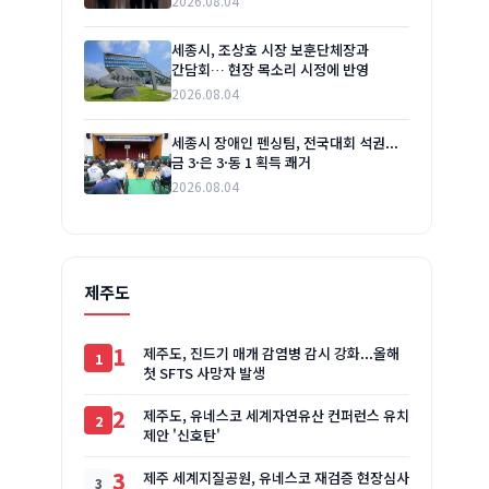
2026.08.04
세종시, 조상호 시장 보훈단체장과
간담회… 현장 목소리 시정에 반영
2026.08.04
세종시 장애인 펜싱팀, 전국대회 석권...
금 3·은 3·동 1 획득 쾌거
2026.08.04
제주도
1
제주도, 진드기 매개 감염병 감시 강화...올해
첫 SFTS 사망자 발생
2
제주도, 유네스코 세계자연유산 컨퍼런스 유치
제안 '신호탄'
3
제주 세계지질공원, 유네스코 재검증 현장심사