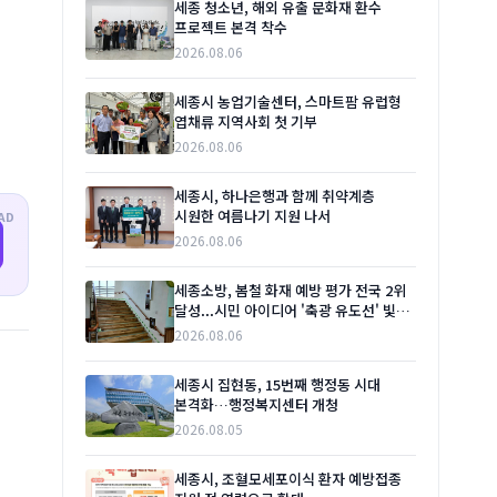
세종 청소년, 해외 유출 문화재 환수
프로젝트 본격 착수
2026.08.06
세종시 농업기술센터, 스마트팜 유럽형
엽채류 지역사회 첫 기부
2026.08.06
세종시, 하나은행과 함께 취약계층
시원한 여름나기 지원 나서
AD
2026.08.06
세종소방, 봄철 화재 예방 평가 전국 2위
달성...시민 아이디어 '축광 유도선' 빛
발해
2026.08.06
세종시 집현동, 15번째 행정동 시대
본격화…행정복지센터 개청
2026.08.05
세종시, 조혈모세포이식 환자 예방접종