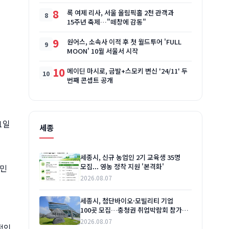
8
록 여제 리사, 서울 올림픽홀 2천 관객과
15주년 축제…"떼창에 감동"
9
원어스, 소속사 이적 후 첫 월드투어 'FULL
MOON' 10월 서울서 시작
10
메이딘 마시로, 금발+스모키 변신 '24/11' 두
번째 콘셉트 공개
1일
세종
세종시, 신규 농업인 2기 교육생 35명
모집... 영농 정착 지원 '본격화'
시민
2026.08.07
를
세종시, 첨단바이오·모빌리티 기업
100곳 모집…충청권 취업박람회 참가
기업 접수 시작
2026.08.07
적인