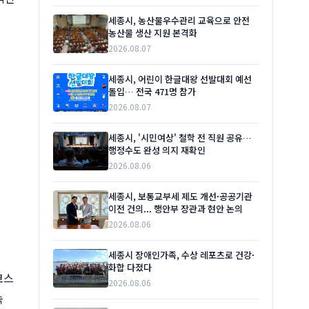
세종시, 농산물우수관리 교육으로 안전
농산물 생산 지원 본격화
2026.08.07
세종시, 어린이 한글대왕 선발대회 예선
돌입… 전국 471명 참가
2026.08.07
세종시, '시민여상' 철학 전 직원 공유…
행정수도 완성 의지 재확인
2026.08.06
세종시, 보통교부세 제도 개선·공공기관
이전 건의... 행안부 장관과 현안 논의
2026.08.06
세종시 장애인가족, 수상 레포츠로 건강·
화합 다졌다
코스
2026.08.06
속