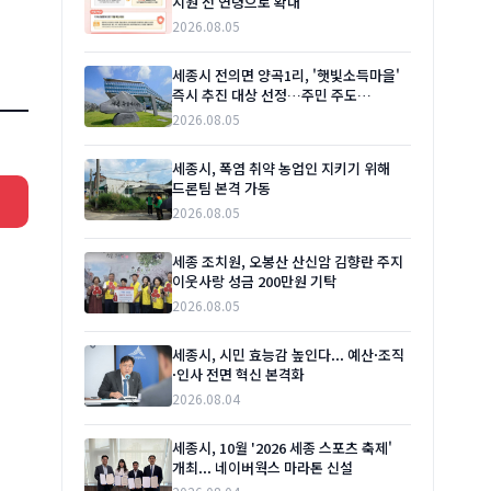
지원 전 연령으로 확대
2026.08.05
세종시 전의면 양곡1리, '햇빛소득마을'
즉시 추진 대상 선정…주민 주도
재생에너지 사업 본격화
2026.08.05
세종시, 폭염 취약 농업인 지키기 위해
드론팀 본격 가동
2026.08.05
세종 조치원, 오봉산 산신암 김향란 주지
이웃사랑 성금 200만원 기탁
2026.08.05
세종시, 시민 효능감 높인다... 예산·조직
·인사 전면 혁신 본격화
2026.08.04
세종시, 10월 '2026 세종 스포츠 축제'
개최... 네이버웍스 마라톤 신설