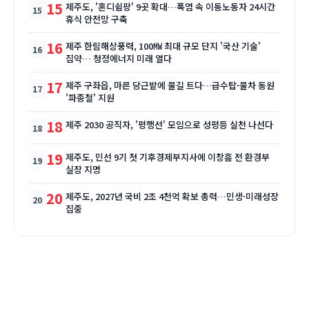
15
제주도, '혼디쉼팡' 9곳 확대…폭염 속 이동노동자 24시간
휴식 안전망 구축
16
제주 한림해상풍력, 100㎿ 최대 규모 단지 '국산 기술'
집약… 청정에너지 미래 열다
17
제주 구좌읍, 마른 당근밭에 물길 트다…급수탑·물차 동원
'파종철' 지원
18
제주 2030 공직자, '평행선' 모임으로 성평등 실천 나선다
19
제주도, 민선 9기 첫 기후경제부지사에 이창흠 전 환경부
실장 지명
20
제주도, 2027년 국비 2조 4천억 확보 총력…민생·미래성장
집중