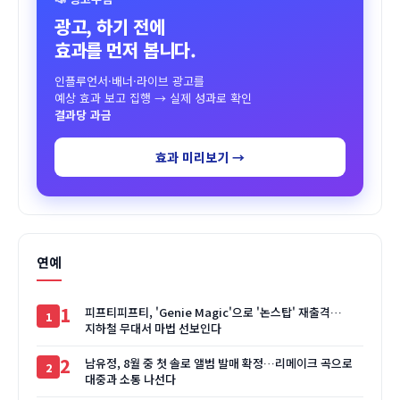
광고, 하기 전에
효과를 먼저 봅니다.
인플루언서·배너·라이브 광고를
예상 효과 보고 집행 → 실제 성과로 확인
결과당 과금
효과 미리보기 →
연예
1
피프티피프티, 'Genie Magic'으로 '논스탑' 재출격…
지하철 무대서 마법 선보인다
2
남유정, 8월 중 첫 솔로 앨범 발매 확정…리메이크 곡으로
대중과 소통 나선다