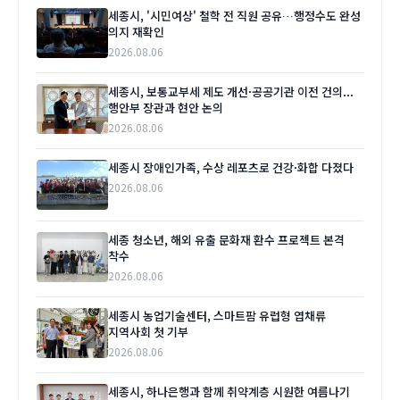
세종시, '시민여상' 철학 전 직원 공유…행정수도 완성
의지 재확인
2026.08.06
세종시, 보통교부세 제도 개선·공공기관 이전 건의...
행안부 장관과 현안 논의
2026.08.06
세종시 장애인가족, 수상 레포츠로 건강·화합 다졌다
2026.08.06
세종 청소년, 해외 유출 문화재 환수 프로젝트 본격
착수
2026.08.06
세종시 농업기술센터, 스마트팜 유럽형 엽채류
지역사회 첫 기부
2026.08.06
세종시, 하나은행과 함께 취약계층 시원한 여름나기