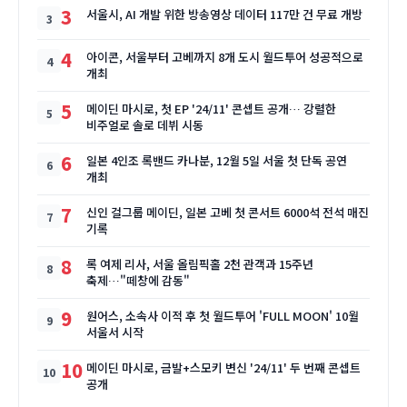
3
서울시, AI 개발 위한 방송영상 데이터 117만 건 무료 개방
4
아이콘, 서울부터 고베까지 8개 도시 월드투어 성공적으로
개최
5
메이딘 마시로, 첫 EP '24/11' 콘셉트 공개… 강렬한
비주얼로 솔로 데뷔 시동
6
일본 4인조 록밴드 카나분, 12월 5일 서울 첫 단독 공연
개최
7
신인 걸그룹 메이딘, 일본 고베 첫 콘서트 6000석 전석 매진
기록
8
록 여제 리사, 서울 올림픽홀 2천 관객과 15주년
축제…"떼창에 감동"
9
원어스, 소속사 이적 후 첫 월드투어 'FULL MOON' 10월
서울서 시작
10
메이딘 마시로, 금발+스모키 변신 '24/11' 두 번째 콘셉트
공개