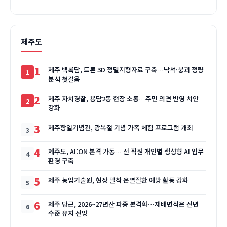
제주도
1
제주 백록담, 드론 3D 정밀지형자료 구축…낙석·붕괴 정량
분석 첫걸음
2
제주 자치경찰, 용담2동 현장 소통…주민 의견 반영 치안
강화
3
제주항일기념관, 광복절 기념 가족 체험 프로그램 개최
4
제주도, AI:ON 본격 가동… 전 직원 개인별 생성형 AI 업무
환경 구축
5
제주 농업기술원, 현장 밀착 온열질환 예방 활동 강화
6
제주 당근, 2026~27년산 파종 본격화…재배면적은 전년
수준 유지 전망