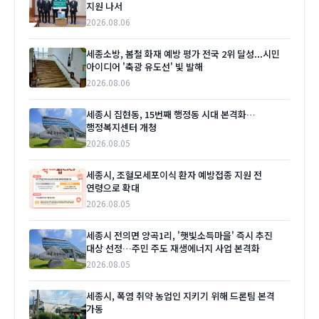
지원 나서
2026.08.06
세종소방, 봄철 화재 예방 평가 전국 2위 달성...시민
아이디어 '축광 유도선' 빛 발해
2026.08.06
세종시 집현동, 15번째 행정동 시대 본격화…
행정복지센터 개청
2026.08.05
세종시, 조혈모세포이식 환자 예방접종 지원 전
연령으로 확대
2026.08.05
세종시 전의면 양곡1리, '햇빛소득마을' 즉시 추진
대상 선정…주민 주도 재생에너지 사업 본격화
2026.08.05
세종시, 폭염 취약 농업인 지키기 위해 드론팀 본격
가동