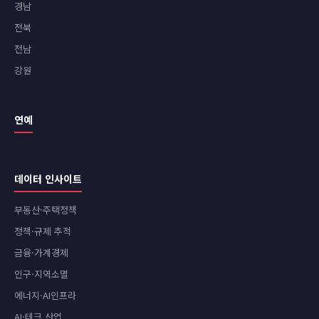
경남
전북
전남
강원
연예
데이터 인사이트
부동산·주택정책
정책·규제 추적
금융·가계경제
인구·지역소멸
에너지·AI인프라
AI·테크 산업