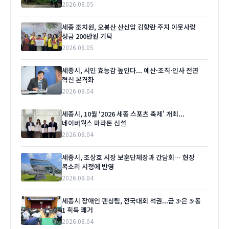
2026.08.05
세종 조치원, 오봉산 산신암 김향란 주지 이웃사랑
성금 200만원 기탁
2026.08.05
세종시, 시민 효능감 높인다... 예산·조직·인사 전면
혁신 본격화
2026.08.04
세종시, 10월 '2026 세종 스포츠 축제' 개최...
네이버웍스 마라톤 신설
2026.08.04
세종시, 조상호 시장 보훈단체장과 간담회… 현장
목소리 시정에 반영
2026.08.04
세종시 장애인 펜싱팀, 전국대회 석권...금 3·은 3·동
1 획득 쾌거
2026.08.04