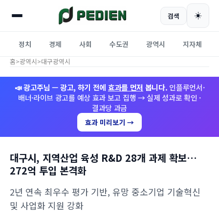
☀️
검색
정치
경제
사회
수도권
광역시
지자체
홈
>
광역시
>
대구광역시
📣 광고주님 — 광고, 하기 전에
효과를 먼저
봅니다.
인플루언서·
배너·라이브 광고를 예상 효과 보고 집행 → 실제 성과로 확인 ·
결과당 과금
효과 미리보기 →
대구시, 지역산업 육성 R&D 28개 과제 확보…
272억 투입 본격화
2년 연속 최우수 평가 기반, 유망 중소기업 기술혁신
및 사업화 지원 강화