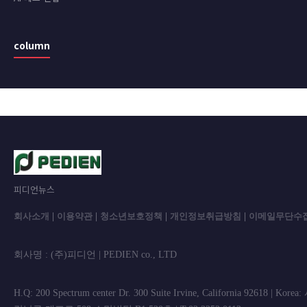
column
피디언뉴스
회사소개
|
이용약관
|
청소년보호정책
|
개인정보취급방침
|
이메일무단수
회사명 : (주)피디언 | PEDIEN co., L
H.Q: 200 Spectrum center Dr. 300 Suite Irvine, California 92618 | Korea