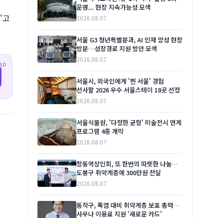
운영... 현장 지속가능성 모색
”고
2026.08.07
서울 G3 청년특별분과, AI 인재 양성 현장
방문…성장경로 지원 방안 모색
2026.08.07
AD
서울시, 외국인에게 '찐 서울' 경험
선사할 2026 우수 서울스테이 18곳 선정
2026.08.07
서울식물원, '다정한 균형' 미술전시 연계
프로그램 4종 개막
2026.08.07
창동역상인회, 또 한번의 따뜻한 나눔…
도봉구 취약계층에 300만원 전달
2026.08.07
동작구, 폭염 대비 취약계층 보호 총력…
사우나 이용료 지원 '새로운 카드'