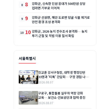
8
강화군, 신속한 민원 응대가 500만원 상당
컵라면 기부로 이어져
9
강화군 선원면, 해안 도로변 덩굴 식물 제거로
안전 환경 조성 본격화
10
강화군, 2026 농지 전수조사 본격화… 농지
투기 근절 및 적법 이용 질서 확립
서울특별시
진교훈 강서구청장, 대학생 행정인턴
33명과 '티톡' 간담회… 구정 경험 나누고
소통 강화
2026.08.07
구로구, 통합돌봄 실무자 역량 강화
교육… 보건소·건보공단과 협력 증진
2026.08.07