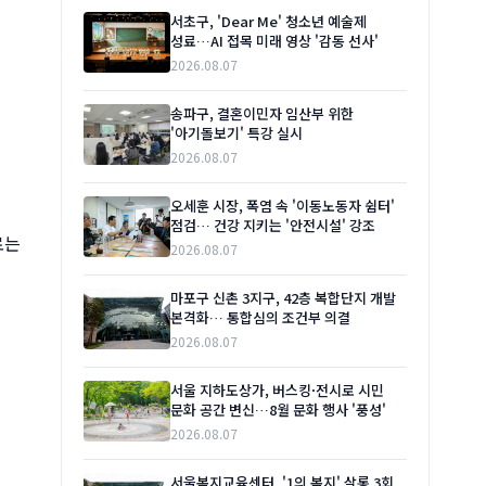
서초구, 'Dear Me' 청소년 예술제
성료…AI 접목 미래 영상 '감동 선사'
2026.08.07
송파구, 결혼이민자 임산부 위한
'아기돌보기' 특강 실시
2026.08.07
오세훈 시장, 폭염 속 '이동노동자 쉼터'
점검… 건강 지키는 '안전시설' 강조
로는
2026.08.07
마포구 신촌 3지구, 42층 복합단지 개발
본격화… 통합심의 조건부 의결
2026.08.07
서울 지하도상가, 버스킹·전시로 시민
문화 공간 변신…8월 문화 행사 '풍성'
2026.08.07
서울복지교육센터, '1의 복지' 살롱 3회