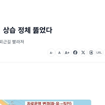
 상습 정체 뚫었다
출퇴근길 빨라져
A+
A
URL
A-