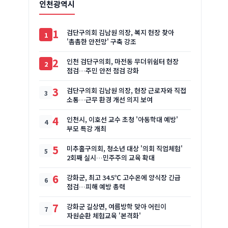
인천광역시
1
검단구의회 김남원 의장, 복지 현장 찾아
'촘촘한 안전망' 구축 강조
2
인천 검단구의회, 마전동 무더위쉼터 현장
점검…주민 안전 점검 강화
3
검단구의회 김남원 의장, 현장 근로자와 직접
소통…근무 환경 개선 의지 보여
4
인천시, 이호선 교수 초청 '아동학대 예방'
부모 특강 개최
5
미추홀구의회, 청소년 대상 '의회 직업체험'
2회째 실시…민주주의 교육 확대
6
강화군, 최고 34.5℃ 고수온에 양식장 긴급
점검…피해 예방 총력
7
강화군 길상면, 여름방학 맞아 어린이
자원순환 체험교육 '본격화'