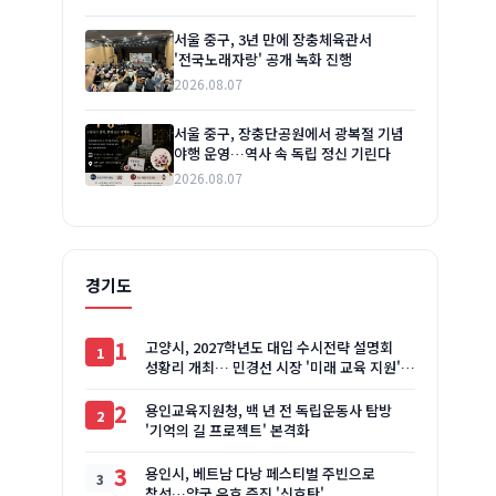
서울 중구, 3년 만에 장충체육관서
'전국노래자랑' 공개 녹화 진행
2026.08.07
서울 중구, 장충단공원에서 광복절 기념
야행 운영…역사 속 독립 정신 기린다
2026.08.07
경기도
1
고양시, 2027학년도 대입 수시전략 설명회
성황리 개최… 민경선 시장 '미래 교육 지원'
약속
2
용인교육지원청, 백 년 전 독립운동사 탐방
'기억의 길 프로젝트' 본격화
3
용인시, 베트남 다낭 페스티벌 주빈으로
참석…양국 우호 증진 '신호탄'