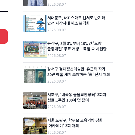
2026.08.07
서대문구, IoT 스마트 센서로 반지하
안전 사각지대 해소 본격화
2026.08.07
동작구, 8월 8일부터 10일간 '노량
물총대첩' 무료 개방…폭염 속 시원한
여름 선물
2026.08.07
강서구 겸재정선미술관, 유근택 작가
30년 예술 세계 조망하는 '숨' 전시 개최
2026.08.07
서초구, ‘내곡동 물물교환장터’ 3회차
성료...주민 100여 명 참여
2026.08.07
서울 노원구, 학부모 교육역량 강화
'아카데미' 3회 개최
2026.08.07