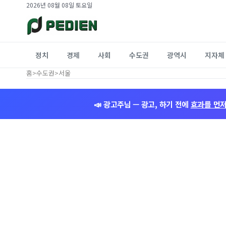
2026년 08월 08일 토요일
정치
경제
사회
수도권
광역시
지자체
홈
>
수도권
>
서울
📣 광고주님 — 광고, 하기 전에
효과를 먼