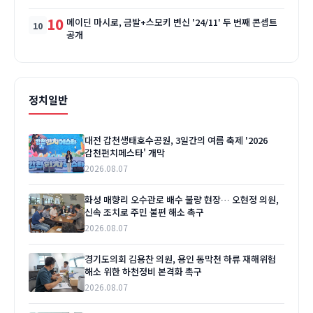
10
메이딘 마시로, 금발+스모키 변신 '24/11' 두 번째 콘셉트
공개
정치일반
대전 갑천생태호수공원, 3일간의 여름 축제 '2026
갑천펀치페스타' 개막
2026.08.07
화성 매향리 오수관로 배수 불량 현장… 오현정 의원,
신속 조치로 주민 불편 해소 촉구
2026.08.07
경기도의회 김용찬 의원, 용인 동막천 하류 재해위험
해소 위한 하천정비 본격화 촉구
2026.08.07