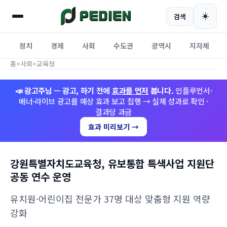
☀️
검색
정치
경제
사회
수도권
광역시
지자체
홈
>
사회
>
교육청
📣 광고주님 — 광고, 하기 전에
효과를 먼저
봅니다.
인플루언서·
배너·라이브 광고를 예상 효과 보고 집행 → 실제 성과로 확인 ·
결과당 과금
효과 미리보기 →
강원특별자치도교육청, 유보통합 특색사업 지원단
공동 연수 운영
유치원·어린이집 전문가 37명 대상 맞춤형 지원 역량
강화