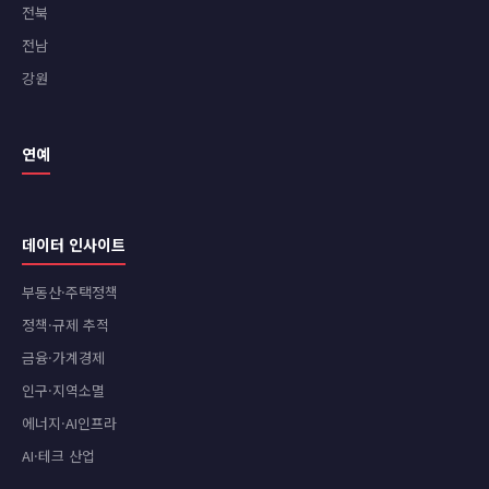
전북
전남
강원
연예
데이터 인사이트
부동산·주택정책
정책·규제 추적
금융·가계경제
인구·지역소멸
에너지·AI인프라
AI·테크 산업