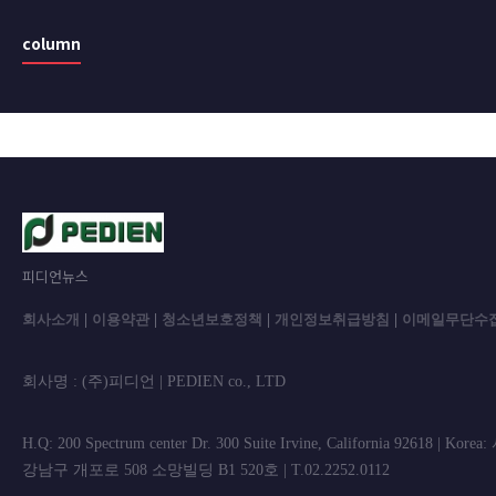
column
피디언뉴스
회사소개
|
이용약관
|
청소년보호정책
|
개인정보취급방침
|
이메일무단수
회사명 : (주)피디언 | PEDIEN co., L
H.Q: 200 Spectrum center Dr. 300 Suite Irvine, California 92618 | Korea
강남구 개포로 508 소망빌딩 B1 520호 | T.02.2252.0112