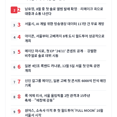
2
남유정, 8월 중 첫 솔로 앨범 발매 확정…리메이크 곡으로
대중과 소통 나선다
3
서울시, AI 개발 위한 방송영상 데이터 117만 건 무료 개방
4
아이콘, 서울부터 고베까지 8개 도시 월드투어 성공적으로
개최
5
메이딘 마시로, 첫 EP '24/11' 콘셉트 공개… 강렬한
비주얼로 솔로 데뷔 시동
6
일본 4인조 록밴드 카나분, 12월 5일 서울 첫 단독 공연
개최
7
신인 걸그룹 메이딘, 일본 고베 첫 콘서트 6000석 전석 매진
기록
8
록 여제 리사, 서울 올림픽홀 2천 관객과 15주년
축제…"떼창에 감동"
9
원어스, 소속사 이적 후 첫 월드투어 'FULL MOON' 10월
서울서 시작