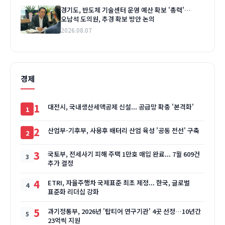
경기도, 반도체 기술센터 운영 예산 확보 '총력'…
오남석 도의원, 추경 확보 방안 논의
2026.08.07
경제
1
대전시, 국내생산세액공제 신설... 공급망 확충 '본격화'
2
산업부-기후부, 사용후 배터리 산업 육성 '공동 전선' 구축
3
국토부, 전세사기 피해 주택 1만호 매입 완료... 7월 609건
추가 결정
4
ETRI, 자율주행차 국제표준 최초 제정... 한국, 글로벌
표준화 리더십 강화
5
과기정통부, 2026년 '탑티어 연구기관' 4곳 선정…10년간
23억씩 지원