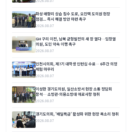
2026.08.07
화성 매향리 상습 침수 도로, 오진택 도의원 현장
점검... 즉시 해결 방안 마련 촉구
2026.08.07
GH 구리 이전, 남북 균형발전의 새 장 열다…임창열
의원, 도민 약속 이행 촉구
2026.08.07
인천시의회, 제7기 대학생 인턴십 수료… 6주간 의정
체험 마무리
2026.08.07
이성한 경기도의원, 일산소방서 현장 소통 정담회
참석… 소방관·의용소방대 애로사항 청취
2026.08.07
경기도의회, '배달특급' 활성화 위한 현장 목소리 청취
2026.08.07