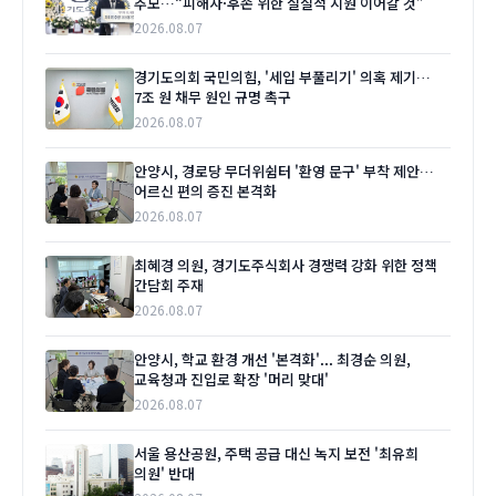
추모…“피해자·후손 위한 실질적 지원 이어갈 것”
2026.08.07
경기도의회 국민의힘, '세입 부풀리기' 의혹 제기…
7조 원 채무 원인 규명 촉구
2026.08.07
안양시, 경로당 무더위쉼터 '환영 문구' 부착 제안…
어르신 편의 증진 본격화
2026.08.07
최혜경 의원, 경기도주식회사 경쟁력 강화 위한 정책
간담회 주재
2026.08.07
안양시, 학교 환경 개선 '본격화'... 최경순 의원,
교육청과 진입로 확장 '머리 맞대'
2026.08.07
서울 용산공원, 주택 공급 대신 녹지 보전 '최유희
의원' 반대