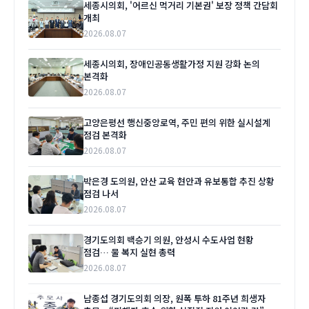
세종시의회, '어르신 먹거리 기본권' 보장 정책 간담회
개최
2026.08.07
세종시의회, 장애인공동생활가정 지원 강화 논의
본격화
2026.08.07
고양은평선 행신중앙로역, 주민 편의 위한 실시설계
점검 본격화
2026.08.07
박은경 도의원, 안산 교육 현안과 유보통합 추진 상황
점검 나서
2026.08.07
경기도의회 백승기 의원, 안성시 수도사업 현황
점검… 물 복지 실현 총력
2026.08.07
남종섭 경기도의회 의장, 원폭 투하 81주년 희생자