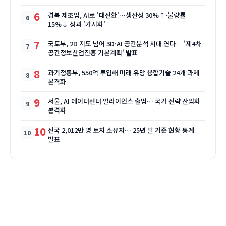
6
경북 제조업, AI로 '대전환'…생산성 30%↑·불량률
15%↓ 성과 '가시화'
7
국토부, 2D 지도 넘어 3D·AI 공간분석 시대 연다… '제4차
공간정보산업진흥 기본계획' 발표
8
과기정통부, 550억 투입해 미래 유망 융합기술 24개 과제
본격화
9
서울, AI 데이터센터 얼라이언스 출범… 국가 전략 산업화
본격화
10
전국 2,012만 명 토지 소유자… 25년 말 기준 현황 통계
발표