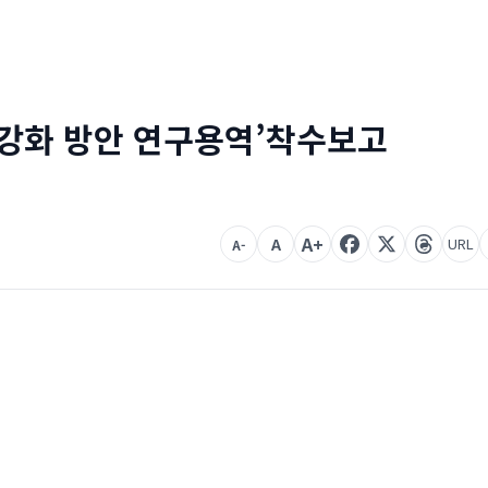
강화 방안 연구용역’착수보고
A+
A
URL
A-