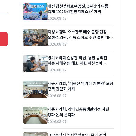
대전 갑천생태호수공원, 3일간의 여름
축제 '2026 갑천펀치페스타' 개막
2026.08.07
화성 매향리 오수관로 배수 불량 현장…
오현정 의원, 신속 조치로 주민 불편 해소
촉구
2026.08.07
경기도의회 김용찬 의원, 용인 동막천
하류 재해위험 해소 위한 하천정비
본격화 촉구
2026.08.07
세종시의회, '어르신 먹거리 기본권' 보장
정책 간담회 개최
2026.08.07
세종시의회, 장애인공동생활가정 지원
강화 논의 본격화
2026.08.07
고양은평선 행신중앙로역, 주민 편의