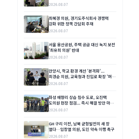
2026.08.07
최혜경 의원, 경기도주식회사 경쟁력
강화 위한 정책 간담회 주재
2026.08.07
서울 용산공원, 주택 공급 대신 녹지 보전
'최유희 의원' 반대
2026.08.07
안양시, 학교 환경 개선 '본격화'...
최경순 의원, 교육청과 진입로 확장 '머리
맞대'
2026.08.07
화성 매향리 상습 침수 도로, 오진택
도의원 현장 점검... 즉시 해결 방안 마련
촉구
2026.08.07
GH 구리 이전, 남북 균형발전의 새 장
열다…임창열 의원, 도민 약속 이행 촉구
2026.08.07