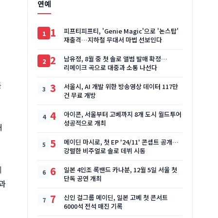
연예
1
피프티피프티, 'Genie Magic'으로 '논스탑'
재출격…지하철 무대서 마법 선보인다
2
남유정, 8월 중 첫 솔로 앨범 발매 확정…
리메이크 곡으로 대중과 소통 나선다
를
3
서울시, AI 개발 위한 방송영상 데이터 117만
건 무료 개방
4
아이콘, 서울부터 고베까지 8개 도시 월드투어
성공적으로 개최
해
5
메이딘 마시로, 첫 EP '24/11' 콘셉트 공개…
강렬한 비주얼로 솔로 데뷔 시동
의
6
일본 4인조 록밴드 카나분, 12월 5일 서울 첫
단독 공연 개최
과
7
신인 걸그룹 메이딘, 일본 고베 첫 콘서트
6000석 전석 매진 기록