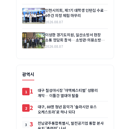
인천시의회, 제7기 대학생 인턴십 수료…
6주간 의정 체험 마무리
2026.08.07
이성한 경기도의원, 일산소방서 현장
소통 정담회 참석… 소방관·의용소방대
애로사항 청취
2026.08.07
광역시
1
대구 칠성야시장 '야맥페스티벌' 성황리
개막… 이틀간 열대야 탈출
2
대구, 88명 청년 음악가 ‘솔라시안 유스
오케스트라’로 하나 되다
3
전남광주통합특별시, 발전공기업 통합 본사
유치 '총력전' 나서