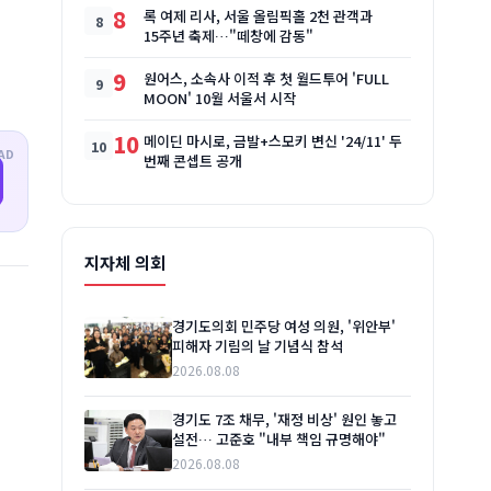
8
록 여제 리사, 서울 올림픽홀 2천 관객과
15주년 축제…"떼창에 감동"
9
원어스, 소속사 이적 후 첫 월드투어 'FULL
MOON' 10월 서울서 시작
10
메이딘 마시로, 금발+스모키 변신 '24/11' 두
AD
번째 콘셉트 공개
지자체 의회
경기도의회 민주당 여성 의원, '위안부'
피해자 기림의 날 기념식 참석
2026.08.08
경기도 7조 채무, '재정 비상' 원인 놓고
설전… 고준호 "내부 책임 규명해야"
2026.08.08