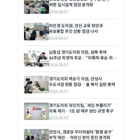
위한 실시설계 점검 본격화
2026.08.07
박은경 도의원, 안산 교육 현안과
유보통합 추진 상황 점검 나서
2026.08.07
남종섭 경기도의회 의장, 원폭 투하
81주년 희생자 추모…“피해자·후손 위한
실질적 지원 이어갈 것”
2026.08.07
경기도의회 백승기 의원, 안성시
수도사업 현황 점검… 물 복지 실현 총력
2026.08.07
경기도의회 국민의힘, '세입 부풀리기'
의혹 제기…7조 원 채무 원인 규명 촉구
2026.08.07
안양시, 경로당 무더위쉼터 '환영 문구'
부착 제안… 어르신 편의 증진 본격화