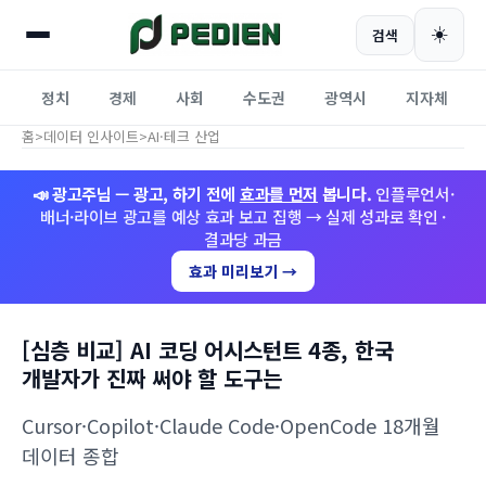
☀️
검색
정치
경제
사회
수도권
광역시
지자체
홈
>
데이터 인사이트
>
AI·테크 산업
📣 광고주님 — 광고, 하기 전에
효과를 먼저
봅니다.
인플루언서·
배너·라이브 광고를 예상 효과 보고 집행 → 실제 성과로 확인 ·
결과당 과금
효과 미리보기 →
[심층 비교] AI 코딩 어시스턴트 4종, 한국
개발자가 진짜 써야 할 도구는
Cursor·Copilot·Claude Code·OpenCode 18개월
데이터 종합