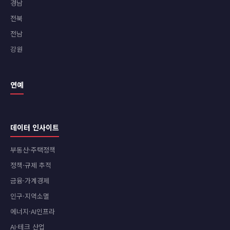
경남
전북
전남
강원
연예
데이터 인사이트
부동산·주택정책
정책·규제 추적
금융·가계경제
인구·지역소멸
에너지·AI인프라
AI·테크 산업