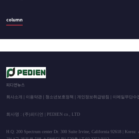
column
피디언뉴스
회사소개
|
이용약관
|
청소년보호정책
|
개인정보취급방침
|
이메일무단수
회사명 : (주)피디언 | PEDIEN co., L
H.Q: 200 Spectrum center Dr. 300 Suite Irvine, California 92618 | Korea