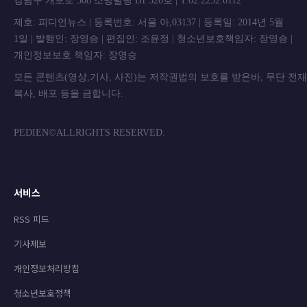
강남구 개포로 508 소망빌딩 B1 520호 | T.02.2252.0112
제호: 피디언뉴스 | 등록번호: 서울 아,03137 | 등록일: 2014년 5월
1일 | 발행인: 장영승 | 편집인: 조윤정 | 청소년보호책임자: 장영승 |
개인정보보호 책임자: 장영승
모든 콘텐츠(영상,기사, 사진)는 저작권법의 보호를 받은바, 무단 전
복사, 배포 등을 금합니
PEDIEN©ALLRIGHTS RESERVED.
서비스
RSS 피드
기사제보
개인정보처리방침
청소년보호정책